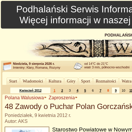
Podhalański Serwis Informa
Więcej informacji w nasze
PODHALAŃSK
Niedziela, 9 sierpnia 2026 r.
od 14°C do 21°C
wiatr 3 m/s, północno-wschodni
Imieniny: Klary, Romana, Rozyny
Start
Wiadomości
Kultura
Góry
Sport
Rozmaitości
Watra
Kwiecień 2012
1
2
3
4
5
6
7
8
9
10
1
Polana Walusiowa
Zaproszenia
48 Zawody o Puchar Polan Gorczańsk
Poniedziałek, 9 kwietnia 2012 r.
Autor: AKS
Starostwo Powiatowe w Nowym