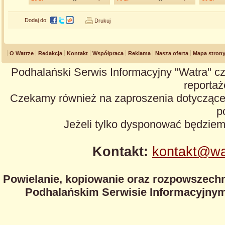
Dodaj do:
Drukuj
O Watrze
Redakcja
Kontakt
Współpraca
Reklama
Nasza oferta
Mapa stron
Podhalański Serwis Informacyjny "Watra" cz
reportaże
Czekamy również na zaproszenia dotyczące z
p
Jeżeli tylko dysponować będzie
Kontakt:
kontakt@wa
Powielanie, kopiowanie oraz rozpowszechn
Podhalańskim Serwisie Informacyjnym