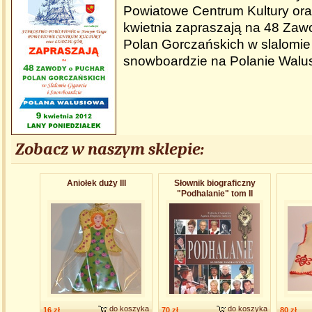
Powiatowe Centrum Kultury ora
kwietnia zapraszają na 48 Zaw
Polan Gorczańskich w slalomie 
snowboardzie na Polanie Walus
Zobacz w naszym sklepie:
Aniołek duży III
Słownik biograficzny
"Podhalanie" tom II
do koszyka
do koszyka
16 zł
70 zł
80 zł