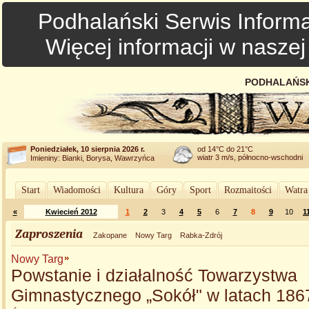
Podhalański Serwis Informa
Więcej informacji w nasze
PODHALAŃSK
Poniedziałek, 10 sierpnia 2026 r.
od 14°C do 21°C
wiatr 3 m/s, północno-wschodni
Imieniny: Bianki, Borysa, Wawrzyńca
Start
Wiadomości
Kultura
Góry
Sport
Rozmaitości
Watra
«
Kwiecień 2012
1
2
3
4
5
6
7
8
9
10
1
Zaproszenia
Zakopane
Nowy Targ
Rabka-Zdrój
Nowy Targ
Powstanie i działalność Towarzystwa
Gimnastycznego „Sokół" w latach 186