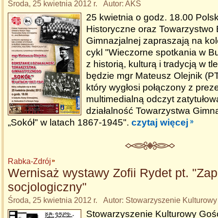
Środa, 25 kwietnia 2012 r. Autor: AKS
25 kwietnia o godz. 18.00 Pols
Historyczne oraz Towarzystwo 
Gimnazjalnej zapraszają na kol
cykl "Wieczorne spotkania w Bu
z historią, kulturą i tradycją w 
będzie mgr Mateusz Olejnik (P
który wygłosi połączony z prez
multimedialną odczyt zatytułow
działalność Towarzystwa Gimn
„Sokół" w latach 1867-1945".
czytaj więcej
Rabka-Zdrój
Wernisaż wystawy Zofii Rydet pt. "Zap
socjologiczny"
Środa, 25 kwietnia 2012 r. Autor: Stowarzyszenie Kulturowy
Stowarzyszenie Kulturowy Gośc