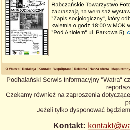
Rabczańskie Towarzystwo Foto
zapraszają na wernisaż wystawy
"Zapis socjologiczny", który od
kwietnia o godz 18:00 w MOK w
"Pod Aniołem" ul. Parkowa 5).
c
O Watrze
Redakcja
Kontakt
Współpraca
Reklama
Nasza oferta
Mapa stron
Podhalański Serwis Informacyjny "Watra" cz
reportaże
Czekamy również na zaproszenia dotyczące z
p
Jeżeli tylko dysponować będzie
Kontakt:
kontakt@wa