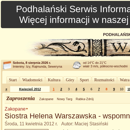
Podhalański Serwis Informa
Więcej informacji w nasze
PODHALAŃSK
Sobota, 8 sierpnia 2026 r.
od 14°C do 21°C
wiatr 3 m/s, północno-wschodni
Imieniny: Izy, Rajmunda, Seweryna
Start
Wiadomości
Kultura
Góry
Sport
Rozmaitości
Watra
«
Kwiecień 2012
1
2
3
4
5
6
7
8
9
10
1
Zaproszenia
Zakopane
Nowy Targ
Rabka-Zdrój
Zakopane
Siostra Helena Warszawska - wspomn
Środa, 11 kwietnia 2012 r. Autor: Maciej Stasiński