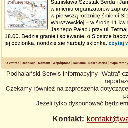
Stanisława Szostak Berda i Jan
w imieniu organizatorów zapras
w pierwszą rocznicę śmierci Si
Warszawskiej – w środę 11 kwi
Jasnego Pałacu przy ul. Tetmaj
18.00. Bedzie granie i śpiewanie, o Siostrze bac
jej odzionka, nondzie sie harbaty śklonka.
czytaj 
O Watrze
Redakcja
Kontakt
Współpraca
Reklama
Nasza oferta
Mapa stron
Podhalański Serwis Informacyjny "Watra" cz
reportaże
Czekamy również na zaproszenia dotyczące z
p
Jeżeli tylko dysponować będzie
Kontakt:
kontakt@wa