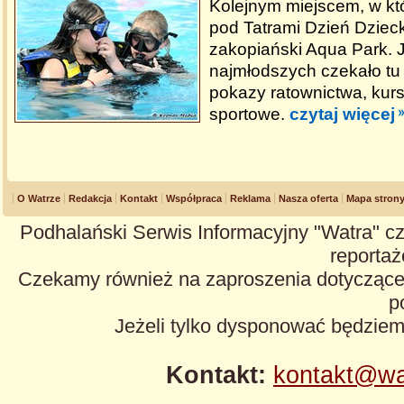
Kolejnym miejscem, w k
pod Tatrami Dzień Dzieck
zakopiański Aqua Park. 
najmłodszych czekało tu w
pokazy ratownictwa, kur
sportowe.
czytaj więcej
O Watrze
Redakcja
Kontakt
Współpraca
Reklama
Nasza oferta
Mapa stron
Podhalański Serwis Informacyjny "Watra" cz
reportaże
Czekamy również na zaproszenia dotyczące z
p
Jeżeli tylko dysponować będzie
Kontakt:
kontakt@wa