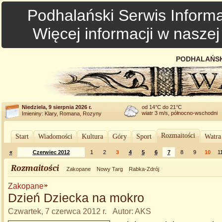
Podhalański Serwis Informa
Więcej informacji w nasze
PODHALAŃSK
Niedziela, 9 sierpnia 2026 r.
od 14°C do 21°C
wiatr 3 m/s, północno-wschodni
Imieniny: Klary, Romana, Rozyny
Rozmaitości
Start
Wiadomości
Kultura
Góry
Sport
Watra
«
Czerwiec 2012
1
2
3
4
5
6
7
8
9
10
1
Rozmaitości
Zakopane
Nowy Targ
Rabka-Zdrój
Zakopane
Dzień Dziecka na mokro
Czwartek, 7 czerwca 2012 r. Autor: AKS