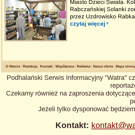
Miasto Dzieci Świata. Ko
Rabczańskiej Solanki z
przez Uzdrowisko Rabka
czytaj więcej
O Watrze
Redakcja
Kontakt
Współpraca
Reklama
Nasza oferta
Mapa stron
Podhalański Serwis Informacyjny "Watra" cz
reportaże
Czekamy również na zaproszenia dotyczące z
p
Jeżeli tylko dysponować będzie
Kontakt:
kontakt@wa