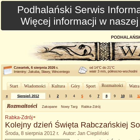
Podhalański Serwis Informa
Więcej informacji w nasze
PODHALAŃSK
Czwartek, 6 sierpnia 2026 r.
od 14°C do 21°C
wiatr 3 m/s, północno-wschodni
Imieniny: Jakuba, Sławy, Wincentego
Rozmaitości
Start
Wiadomości
Kultura
Góry
Sport
Watra
«
Sierpień 2012
1
2
3
4
5
6
7
8
9
10
11
1
Rozmaitości
Zakopane
Nowy Targ
Rabka-Zdrój
Rabka-Zdrój
Kolejny dzień Święta Rabczańskiej So
Środa, 8 sierpnia 2012 r. Autor: Jan Ciepliński