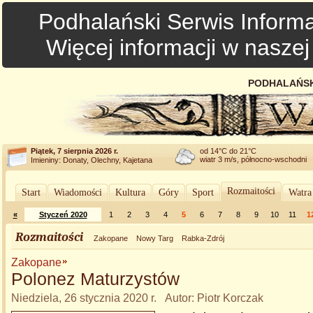
Podhalański Serwis Informa
Więcej informacji w nasze
PODHALAŃSK
Piątek, 7 sierpnia 2026 r.
od 14°C do 21°C
wiatr 3 m/s, północno-wschodni
Imieniny: Donaty, Olechny, Kajetana
Rozmaitości
Start
Wiadomości
Kultura
Góry
Sport
Watra
«
Styczeń 2020
1
2
3
4
5
6
7
8
9
10
11
1
Rozmaitości
Zakopane
Nowy Targ
Rabka-Zdrój
Zakopane
Polonez Maturzystów
Niedziela, 26 stycznia 2020 r. Autor: Piotr Korczak