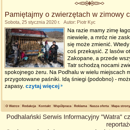
Pamiętajmy o zwierzętach w zimowy c
Sobota, 25 stycznia 2020 r. Autor: Piotr Kyc
Na razie mamy zimę łag
niewiele, a mróz nie zas
się może zmienić. Wtedy
coś przekąsić. Z lasów o
Zakopane, a przede wszy
Tatr schodzą nocami zwi
spokojnego żeru. Na Podhalu w wielu miejscach 
przygotowane paśniki. Idą śniegi (podobno) - moż
zapasy.
czytaj więcej
O Watrze
Redakcja
Kontakt
Współpraca
Reklama
Nasza oferta
Mapa stron
Podhalański Serwis Informacyjny "Watra" cz
reportaże