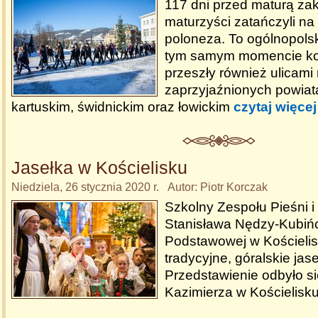
117 dni przed maturą za
maturzyści zatańczyli n
poloneza. To ogólnopolsk
tym samym momencie ko
przeszły również ulicami
zaprzyjaźnionych powiata
kartuskim, świdnickim oraz łowickim
czytaj więcej
Jasełka w Kościelisku
Niedziela, 26 stycznia 2020 r. Autor: Piotr Korczak
Szkolny Zespołu Pieśni i
Stanisława Nędzy-Kubińc
Podstawowej w Kościeli
tradycyjne, góralskie jase
Przedstawienie odbyło si
Kazimierza w Kościelisk