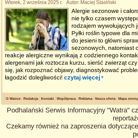
Wtorek, 2 września 2025 r. Autor: Maciej Stasiński
Alergie sezonowe i całor
nie tylko czasem występo
rodzajem wywołujących j
Pyłki roślin typowe dla 
do jesieni to główni spraw
sezonowych, natomiast 
reakcje alergiczne wynikają z codziennego kontakt
alergenami jak roztocza kurzu, sierść zwierząt cz
się, jak rozpoznać objawy, diagnostykować proble
łagodzić dolegliwości!
czytaj więcej
O Watrze
Redakcja
Kontakt
Współpraca
Reklama
Nasza oferta
Mapa stron
Podhalański Serwis Informacyjny "Watra" cz
reportaże
Czekamy również na zaproszenia dotyczące z
p