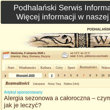
Podhalański Serwis Informa
Więcej informacji w nasze
PODHALAŃSK
Niedziela, 9 sierpnia 2026 r.
od 14°C do 21°C
wiatr 3 m/s, północno-wschodni
Imieniny: Klary, Romana, Rozyny
Rozmaitości
Start
Wiadomości
Kultura
Góry
Sport
Watra
«
Wrzesień 2025
1
2
3
4
5
6
7
8
9
10
1
Rozmaitości
Zakopane
Nowy Targ
Rabka-Zdrój
Artykuł sponsorowany
Alergia sezonowa a całoroczna – czym 
jak je leczyć?