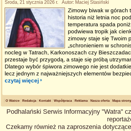
Środa, 21 stycznia 2026 r. Autor: Maciej Stasiński
Zimowy biwak w górach t
historia niż letnia noc p
temperatura spada poniże
podwiewa tropik jak cien
zimowy staje się Twoim
„schronieniem w schroni
nocleg w Tatrach, Karkonoszach czy Bieszczada
przestaje być przygodą, a staje się próbą utrzyma
Dlatego wybór śpiwora zimowego nie jest dodatk
lecz jednym z najważniejszych elementów bezpie
czytaj więcej
O Watrze
Redakcja
Kontakt
Współpraca
Reklama
Nasza oferta
Mapa stron
Podhalański Serwis Informacyjny "Watra" cz
reportaże
Czekamy również na zaproszenia dotyczące z