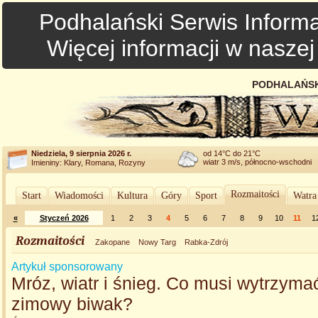
Podhalański Serwis Informa
Więcej informacji w nasze
PODHALAŃSK
Niedziela, 9 sierpnia 2026 r.
od 14°C do 21°C
wiatr 3 m/s, północno-wschodni
Imieniny: Klary, Romana, Rozyny
Rozmaitości
Start
Wiadomości
Kultura
Góry
Sport
Watra
«
Styczeń 2026
1
2
3
4
5
6
7
8
9
10
11
1
Rozmaitości
Zakopane
Nowy Targ
Rabka-Zdrój
Artykuł sponsorowany
Mróz, wiatr i śnieg. Co musi wytrzyma
zimowy biwak?