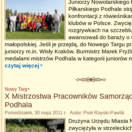
Juniorzy Nowotarskiego 
Piłkarskiego Podhale sto
konfrontacji z rówieśnika
klubów w Polsce. Zwycię
rozgrywkach na szczebl
awansowali do baraży o w
małopolskiej. Jeśli je przejdą, do Nowego Targu 
juniorzy m.in. Wisły Kraków. Burmistrz Marek Fry
medalami mistrzów Podhala w kategorii juniorów 
czytaj więcej
Nowy Targ
X Mistrzostwa Pracowników Samorzą
Podhala
Poniedziałek, 30 maja 2011 r. Autor: Piotr Rayski-Pawlik
Drużyna Urzędu Miasta 
zwyciężyła w strzeleckic