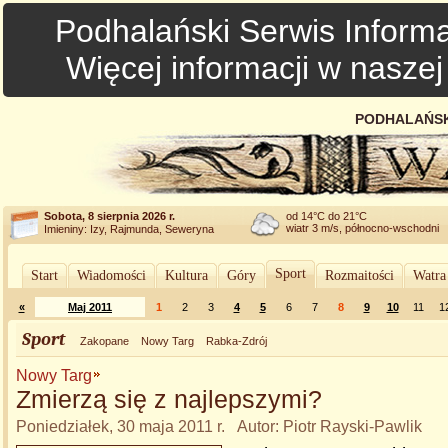
Podhalański Serwis Informa
Więcej informacji w nasze
PODHALAŃSK
Sobota, 8 sierpnia 2026 r.
od 14°C do 21°C
wiatr 3 m/s, północno-wschodni
Imieniny: Izy, Rajmunda, Seweryna
Sport
Start
Wiadomości
Kultura
Góry
Rozmaitości
Watra
«
Maj 2011
1
2
3
4
5
6
7
8
9
10
11
1
Sport
Zakopane
Nowy Targ
Rabka-Zdrój
Nowy Targ
Zmierzą się z najlepszymi?
Poniedziałek, 30 maja 2011 r. Autor: Piotr Rayski-Pawlik