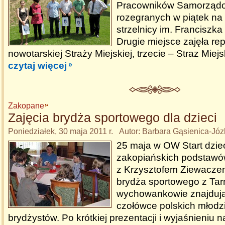
Pracowników Samorząd
rozegranych w piątek na 
strzelnicy im. Franciszk
Drugie miejsce zajęła re
nowotarskiej Straży Miejskiej, trzecie – Straz Miej
czytaj więcej
Zakopane
Zajęcia brydża sportowego dla dzieci
Poniedziałek, 30 maja 2011 r. Autor: Barbara Gąsienica-Jó
25 maja w OW Start dziec
zakopiańskich podstawów
z Krzysztofem Ziewacze
brydża sportowego z Tar
wychowankowie znajdują 
czołówce polskich młod
brydżystów. Po krótkiej prezentacji i wyjaśnieniu 