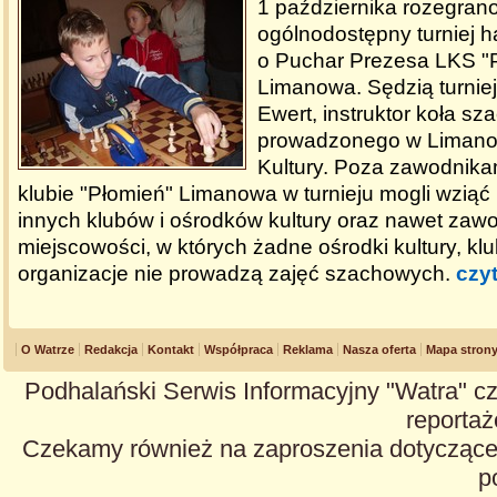
1 października rozegrano
ogólnodostępny turniej 
o Puchar Prezesa LKS "
Limanowa. Sędzią turnie
Ewert, instruktor koła s
prowadzonego w Liman
Kultury. Poza zawodnika
klubie "Płomień" Limanowa w turnieju mogli wziąć 
innych klubów i ośrodków kultury oraz nawet zawo
miejscowości, w których żadne ośrodki kultury, klu
organizacje nie prowadzą zajęć szachowych.
czyt
O Watrze
Redakcja
Kontakt
Współpraca
Reklama
Nasza oferta
Mapa stron
Podhalański Serwis Informacyjny "Watra" cz
reportaże
Czekamy również na zaproszenia dotyczące z
p