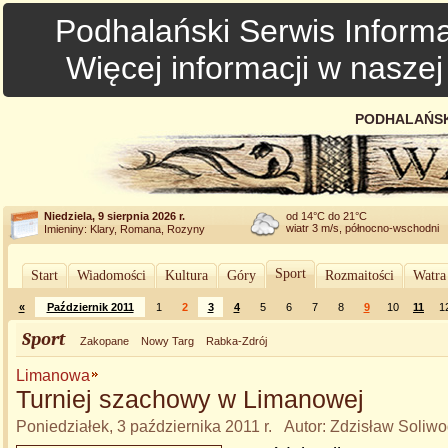
Podhalański Serwis Informa
Więcej informacji w nasze
PODHALAŃSK
Niedziela, 9 sierpnia 2026 r.
od 14°C do 21°C
wiatr 3 m/s, północno-wschodni
Imieniny: Klary, Romana, Rozyny
Sport
Start
Wiadomości
Kultura
Góry
Rozmaitości
Watra
«
Październik 2011
1
2
3
4
5
6
7
8
9
10
11
1
Sport
Zakopane
Nowy Targ
Rabka-Zdrój
Limanowa
Turniej szachowy w Limanowej
Poniedziałek, 3 października 2011 r. Autor: Zdzisław Soliw