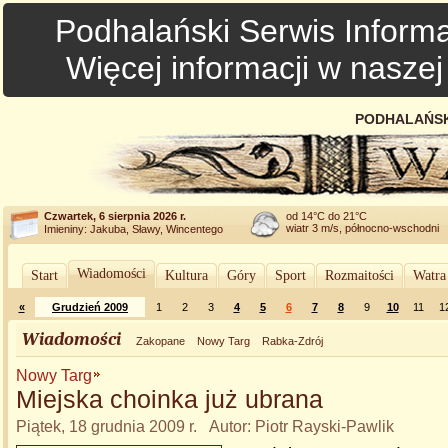
Podhalański Serwis Informa
Więcej informacji w nasze
PODHALAŃSK
Czwartek, 6 sierpnia 2026 r.
od 14°C do 21°C
wiatr 3 m/s, północno-wschodni
Imieniny: Jakuba, Sławy, Wincentego
Wiadomości
Start
Kultura
Góry
Sport
Rozmaitości
Watra
«
Grudzień 2009
1
2
3
4
5
6
7
8
9
10
11
1
Wiadomości
Zakopane
Nowy Targ
Rabka-Zdrój
Nowy Targ
Miejska choinka już ubrana
Piątek, 18 grudnia 2009 r. Autor: Piotr Rayski-Pawlik