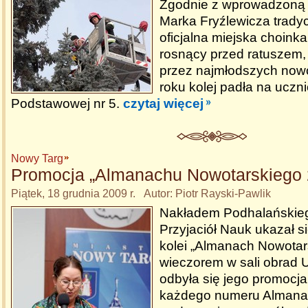
Zgodnie z wprowadzoną 
Marka Fryźlewicza trady
oficjalna miejska choinka
rosnący przed ratuszem,
przez najmłodszych now
roku kolej padła na uczn
Podstawowej nr 5.
czytaj więcej
Nowy Targ
Promocja „Almanachu Nowotarskiego 
Piątek, 18 grudnia 2009 r. Autor: Piotr Rayski-Pawlik
Nakładem Podhalańskie
Przyjaciół Nauk ukazał si
kolei „Almanach Nowotar
wieczorem w sali obrad 
odbyła się jego promocja
każdego numeru Almanac