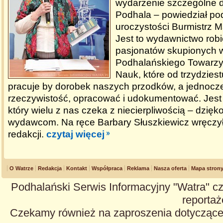
wydarzenie szczególne dl
Podhala – powiedział p
uroczystości Burmistrz M
Jest to wydawnictwo rob
pasjonatów skupionych 
Podhalańskiego Towarzys
Nauk, które od trzydziestu
pracuje by dorobek naszych przodków, a jednocz
rzeczywistość, opracować i udokumentować. Jest 
który wielu z nas czeka z niecierpliwością – dzięk
wydawcom. Na ręce Barbary Słuszkiewicz wręczył 
redakcji.
czytaj więcej
O Watrze
Redakcja
Kontakt
Współpraca
Reklama
Nasza oferta
Mapa stron
Podhalański Serwis Informacyjny "Watra" cz
reportaże
Czekamy również na zaproszenia dotyczące z