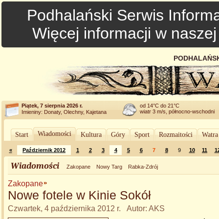
Podhalański Serwis Informa
Więcej informacji w nasze
PODHALAŃSK
Piątek, 7 sierpnia 2026 r.
od 14°C do 21°C
wiatr 3 m/s, północno-wschodni
Imieniny: Donaty, Olechny, Kajetana
Wiadomości
Start
Kultura
Góry
Sport
Rozmaitości
Watra
«
Październik 2012
1
2
3
4
5
6
7
8
9
10
11
1
Wiadomości
Zakopane
Nowy Targ
Rabka-Zdrój
Zakopane
Nowe fotele w Kinie Sokół
Czwartek, 4 października 2012 r. Autor: AKS