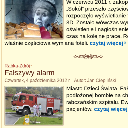
W czerwcu 2011 r. zakop
„Sokół” przeszło częścio
rozpoczęło wyświetlanie 
3D. Zostało wówczas wym
oświetlenie i nagłośnieni
czas na kolejne prace. R
właśnie częściowa wymiana foteli.
czytaj więcej
Rabka-Zdrój
Fałszywy alarm
Czwartek, 4 października 2012 r. Autor: Jan Ciepliński
Miasto Dzieci Świata. Fa
podłożonej bombie na chi
rabczańskim szpitalu. E
pacjentów.
czytaj więcej