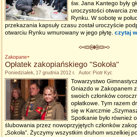
św. Jana Kantego były g
uroczystości otwarcia zr
Rynku. W sobotę w połud
przekazania kapsuły czasu został uroczyście podp
otwarciu Rynku wmurowany w jego płytę.
czytaj w
Zakopane
Opłatek zakopiańskiego "Sokoła"
Poniedziałek, 17 grudnia 2012 r. Autor: Piotr Kyc
Towarzystwo Gimnastycz
Gniazdo w Zakopanem zo
swoich członków corocz
opłatkowe. Tym razem dr
się w Karczmie „Szymas
Spotkanie było również o
ślubowania przez nowoprzyjętych członków zako
„Sokoła”. Życzymy wszystkim druhom wszelkiej p