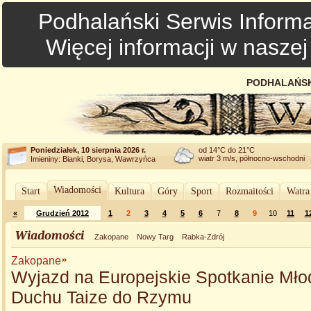
Podhalański Serwis Informa
Więcej informacji w nasze
PODHALAŃSK
Poniedziałek, 10 sierpnia 2026 r.
od 14°C do 21°C
wiatr 3 m/s, północno-wschodni
Imieniny: Bianki, Borysa, Wawrzyńca
Wiadomości
Start
Kultura
Góry
Sport
Rozmaitości
Watra
«
Grudzień 2012
1
2
3
4
5
6
7
8
9
10
11
1
Wiadomości
Zakopane
Nowy Targ
Rabka-Zdrój
Zakopane
Wyjazd na Europejskie Spotkanie Mło
Duchu Taize do Rzymu