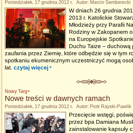
Poniedziałek, 17 grudnia 2012 r. Autor: Marcin Semberecki
W dniach 26 grudnia 2012
2013 r. Katolickie Stowa
Młodzieży przy Parafii Na
Rodziny w Zakopanem or
na Europejskie Spotkani
Duchu Taize – duchową 
zaufania przez Ziemię, które odbędzie się w tym 
spotkaniu ekumenicznym uczestniczyć mogą oso
lat.
czytaj więcej
Nowy Targ
Nowe treści w dawnych ramach
Poniedziałek, 17 grudnia 2012 r. Autor: Piotr Rayski-Pawlik
Przecięcie wstęgi, poświ
przez bpa Damiana Musk
zainstalowanie kapsuły 