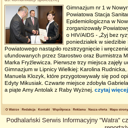
Gimnazjum nr 1 w Nowym
Powiatowa Stacja Sanita
Epidemiologiczna w No
zorganizowały Powiatow
o HIV/AIDS - „Żyj bez ry
poniedziałek w siedzibie
Powiatowego nastąpiło rozstrzygnięcie i wręczeni
ufundowanych przez Starostwo oraz Burmistrza M
Marka Fryźlewicza. Pierwsze trzy miejsca zajęły 
Gimnazjum w Lipnicy Wielkiej: Karolina Rudnicka,
Manuela Klozyk, które przygotowywały się pod opi
Edyty Mikusiak. Czwarte miejsce zdobyła Gabriela
a piąte Amy Antolak z Raby Wyżnej.
czytaj więcej
O Watrze
Redakcja
Kontakt
Współpraca
Reklama
Nasza oferta
Mapa stron
Podhalański Serwis Informacyjny "Watra" cz
reportaże