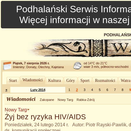
Podhalański Serwis Informa
Więcej informacji w nasze
PODHALAŃSK
Piątek, 7 sierpnia 2026 r.
od 14°C do 21°C
wiatr 3 m/s, północno-wschodni
Imieniny: Donaty, Olechny, Kajetana
Wiadomości
Start
Kultura
Góry
Sport
Rozmaitości
Watra
«
Luty 2014
1
2
3
4
5
6
7
8
9
Wiadomości
Zakopane
Nowy Targ
Rabka-Zdrój
Nowy Targ
Żyj bez ryzyka HIV/AIDS
Poniedziałek, 24 lutego 2014 r. Autor: Piotr Rayski-Pawlik,
ds. komunikacji społecznej