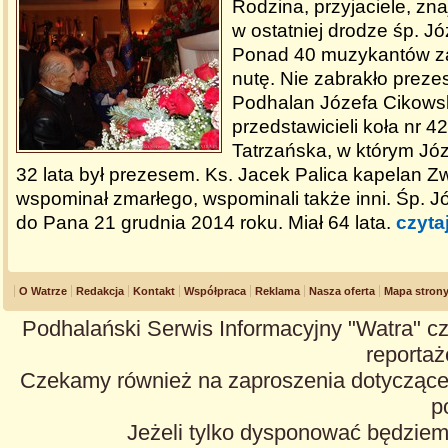
Rodzina, przyjaciele, zna
w ostatniej drodze śp. Józ
Ponad 40 muzykantów z
nutę. Nie zabrakło prez
Podhalan Józefa Cikowsk
przedstawicieli koła nr 42
Tatrzańska, w którym Jó
32 lata był prezesem. Ks. Jacek Palica kapelan 
wspominał zmarłego, wspominali także inni. Śp. J
do Pana 21 grudnia 2014 roku. Miał 64 lata.
czyta
O Watrze
Redakcja
Kontakt
Współpraca
Reklama
Nasza oferta
Mapa stron
Podhalański Serwis Informacyjny "Watra" cz
reportaże
Czekamy również na zaproszenia dotyczące z
p
Jeżeli tylko dysponować będzie