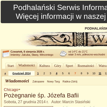
Podhalański Serwis Informa
Więcej informacji w nasze
PODHALAŃSK
Czwartek, 6 sierpnia 2026 r.
od 14°C do 21°C
wiatr 3 m/s, północno-wschodni
Imieniny: Jakuba, Sławy, Wincentego
Wiadomości
Start
Kultura
Góry
Sport
Rozmaitości
Watra
«
Grudzień 2014
1
2
3
4
5
6
7
8
9
10
11
1
Wiadomości
Zakopane
Nowy Targ
Rabka-Zdrój
Chicago
Pożegnanie śp. Józefa Bafii
Sobota, 27 grudnia 2014 r. Autor: Marcin Stasiński