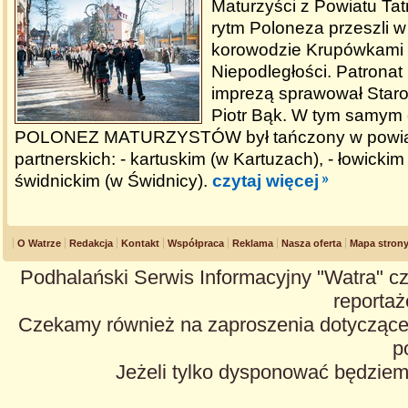
Maturzyści z Powiatu Ta
rytm Poloneza przeszli 
korowodzie Krupówkami 
Niepodległości. Patrona
imprezą sprawował Staro
Piotr Bąk. W tym samym 
POLONEZ MATURZYSTÓW był tańczony w powia
partnerskich: - kartuskim (w Kartuzach), - łowickim
świdnickim (w Świdnicy).
czytaj więcej
O Watrze
Redakcja
Kontakt
Współpraca
Reklama
Nasza oferta
Mapa stron
Podhalański Serwis Informacyjny "Watra" cz
reportaże
Czekamy również na zaproszenia dotyczące z
p
Jeżeli tylko dysponować będzie