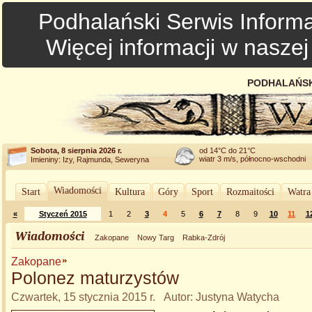
Podhalański Serwis Informa
Więcej informacji w nasze
PODHALAŃSK
Sobota, 8 sierpnia 2026 r.
od 14°C do 21°C
wiatr 3 m/s, północno-wschodni
Imieniny: Izy, Rajmunda, Seweryna
Wiadomości
Start
Kultura
Góry
Sport
Rozmaitości
Watra
«
Styczeń 2015
1
2
3
4
5
6
7
8
9
10
11
1
Wiadomości
Zakopane
Nowy Targ
Rabka-Zdrój
Zakopane
Polonez maturzystów
Czwartek, 15 stycznia 2015 r. Autor: Justyna Watycha