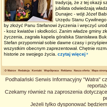
tradycją, że z tej okazji
jubilata odwiedzają wła
Dunajec - wójt Józef Babi
Urzędu Stanu Cywilnego
by złożyć Panu Stefanowi życzenia i wręczyć ur
- kosz kwiatów i słodkości. Zanim władze gminy zło
życzenia, zagrała kapela góralska Stanisława Bu
Stefan przypomniał sobie dawne czasy i przyśpiewk
wszystkim obecnym zaprezentował. Chętnie rozma
historie ze swojego życia.
czytaj więcej
O Watrze
Redakcja
Kontakt
Współpraca
Reklama
Nasza oferta
Mapa stron
Podhalański Serwis Informacyjny "Watra" cz
reportaże
Czekamy również na zaproszenia dotyczące z
p
Jeżeli tylko dysponować będzie