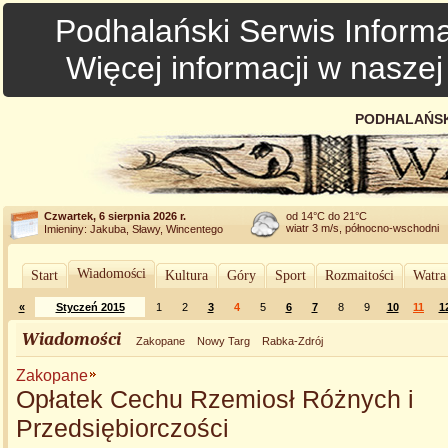
Podhalański Serwis Informa
Więcej informacji w nasze
PODHALAŃSK
Czwartek, 6 sierpnia 2026 r.
od 14°C do 21°C
wiatr 3 m/s, północno-wschodni
Imieniny: Jakuba, Sławy, Wincentego
Wiadomości
Start
Kultura
Góry
Sport
Rozmaitości
Watra
«
Styczeń 2015
1
2
3
4
5
6
7
8
9
10
11
1
Wiadomości
Zakopane
Nowy Targ
Rabka-Zdrój
Zakopane
Opłatek Cechu Rzemiosł Różnych i
Przedsiębiorczości