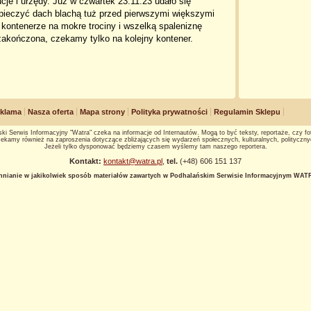
ucje i urzędy. Już w czwartek 23.11.23 udało się
pieczyć dach blachą tuż przed pierwszymi większymi
 kontenerze na mokre trociny i wszelką spaleniznę
 zakończona, czekamy tylko na kolejny kontener.
klama
Nasza oferta
Mapa strony
Polityka prywatności
Regulamin Sklepu
ki Serwis Informacyjny "Watra" czeka na informacje od Internautów. Mogą to być teksty, reportaże, czy fot
ekamy również na zaproszenia dotyczące zbliżających się wydarzeń społecznych, kulturalnych, polityczny
Jeżeli tylko dysponować będziemy czasem wyślemy tam naszego reportera.
Kontakt:
kontakt@watra.pl
,
tel.
(+48) 606 151 137
hnianie w jakikolwiek sposób materiałów zawartych w Podhalańskim Serwisie Informacyjnym WATRA