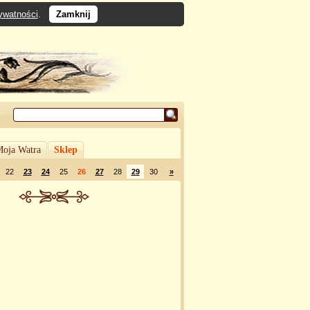
rywatności
.
Zamknij
oja Watra
Sklep
22
23
24
25
26
27
28
29
30
»