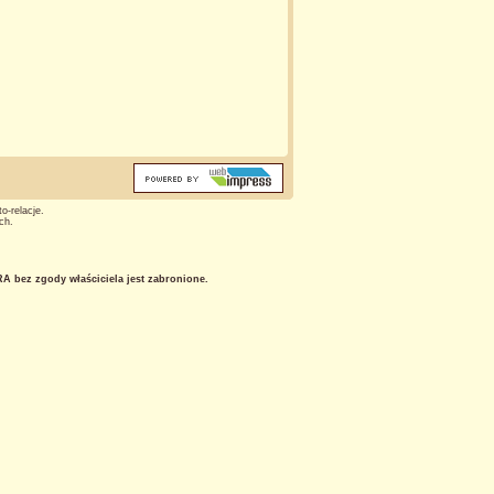
o-relacje.
ch.
 bez zgody właściciela jest zabronione.