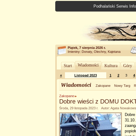
Podhalański Serwis Info
Piątek, 7 sierpnia 2026 r.
Imieniny: Donaty, Olechny, Kajetana
Wiadomości
Start
Kultura
Góry
«
Listopad 2023
1
2
3
4
Wiadomości
Zakopane
Nowy Targ
R
Zakopane
Dobre wieści z DOMU DO
Środa, 29 listopada 2023 r. Autor: Agata Nowakow
Dobre 
31.10.
zaang
popioł