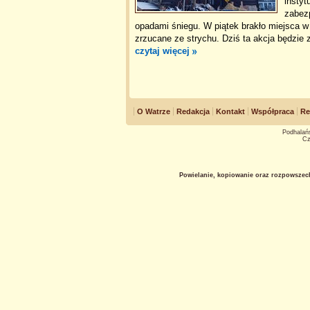
instyt
zabez
opadami śniegu. W piątek brakło miejsca w
zrzucane ze strychu. Dziś ta akcja będzie
czytaj więcej
O Watrze
Redakcja
Kontakt
Współpraca
Re
Podhalańs
Cz
Powielanie, kopiowanie oraz rozpowszec