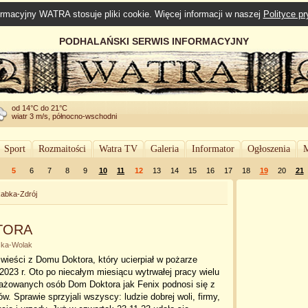
rmacyjny WATRA stosuje pliki cookie. Więcej informacji w naszej
Polityce p
PODHALAŃSKI SERWIS INFORMACYJNY
od 14°C do 21°C
wiatr 3 m/s, północno-wschodni
Sport
Rozmaitości
Watra TV
Galeria
Informator
Ogłoszenia
M
5
6
7
8
9
10
11
12
13
14
15
16
17
18
19
20
21
abka-Zdrój
KTORA
ska-Wolak
wieści z Domu Doktora, który ucierpiał w pożarze
2023 r. Oto po niecałym miesiącu wytrwałej pracy wielu
ażowanych osób Dom Doktora jak Fenix podnosi się z
ów. Sprawie sprzyjali wszyscy: ludzie dobrej woli, firmy,