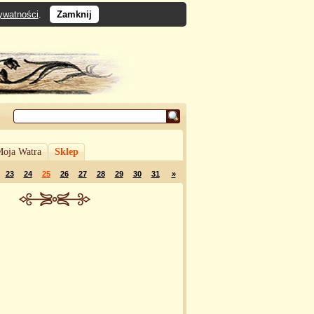
rywatności
.
Zamknij
oja Watra
Sklep
23
24
25
26
27
28
29
30
31
»