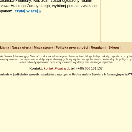
Rosińska-Podleśny. Rok 2024 został ogłoszony rokiem
sława Hrabiego Zamoyskiego, wybitnej postaci związanej
opanem.
czytaj więcej
klama
Nasza oferta
Mapa strony
Polityka prywatności
Regulamin Sklepu
ki Serwis Informacyjny "Watra" czeka na informacje od Internautów. Mogą to być teksty, reportaże, czy fot
ekamy również na zaproszenia dotyczące zbliżających się wydarzeń społecznych, kulturalnych, polityczny
Jeżeli tylko dysponować będziemy czasem wyślemy tam naszego reportera.
Kontakt:
kontakt@watra.pl
,
tel.
(+48) 606 151 137
hnianie w jakikolwiek sposób materiałów zawartych w Podhalańskim Serwisie Informacyjnym WATRA