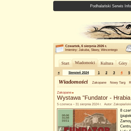
Podhalański Serwis Info
Czwartek, 6 sierpnia 2026 r.
Imieniny: Jakuba, Sławy, Wincentego
Wiadomości
Start
Kultura
Góry
«
Sierpień 2024
1
2
3
4
5
Wiadomości
Zakopane
Nowy Targ
R
Zakopane
Wystawa "Fundator - Hrabi
5 czerwca – 31 sierpnia 2024 r. Autor: Zakopiańsk
8 czer
(piąte
Zamoy
Centru