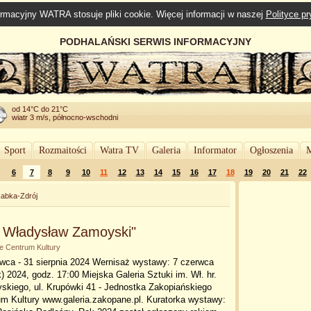
rmacyjny WATRA stosuje pliki cookie. Więcej informacji w naszej
Polityce p
PODHALAŃSKI SERWIS INFORMACYJNY
od 14°C do 21°C
wiatr 3 m/s, północno-wschodni
Sport
Rozmaitości
Watra TV
Galeria
Informator
Ogłoszenia
M
6
7
8
9
10
11
12
13
14
15
16
17
18
19
20
21
22
abka-Zdrój
a Władysław Zamoyski"
ie Centrum Kultury
wca - 31 sierpnia 2024 Wernisaż wystawy: 7 czerwca
k) 2024, godz. 17:00 Miejska Galeria Sztuki im. Wł. hr.
skiego, ul. Krupówki 41 - Jednostka Zakopiańskiego
m Kultury www.galeria.zakopane.pl. Kuratorka wystawy: