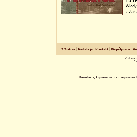
Lidia 
Włady
z Zak
O Watrze
Redakcja
Kontakt
Współpraca
Re
Podhalańs
Cz
Powielanie, kopiowanie oraz rozpowszec