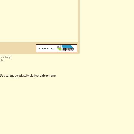
o-relacje.
ch.
 bez zgody właściciela jest zabronione.