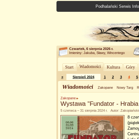
Podhalański Serwis Info
Czwartek, 6 sierpnia 2026 r.
Imieniny: Jakuba, Sławy, Wincentego
Wiadomości
Start
Kultura
Góry
«
Sierpień 2024
1
2
3
4
5
Wiadomości
Zakopane
Nowy Targ
R
Zakopane
Wystawa "Fundator - Hrabi
5 czerwca – 31 sierpnia 2024 r. Autor: Zakopiańsk
8 czer
(piąte
Zamoy
Centru