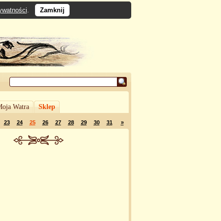
rywatności
.
Zamknij
oja Watra
Sklep
23
24
25
26
27
28
29
30
31
»