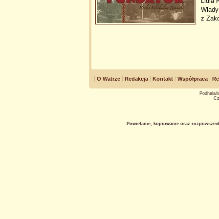
Lidia 
Włady
z Zak
O Watrze
Redakcja
Kontakt
Współpraca
Re
Podhalańs
Cz
Powielanie, kopiowanie oraz rozpowszec