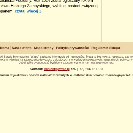
Rosińska-Podleśny. Rok 2024 został ogłoszony rokiem
sława Hrabiego Zamoyskiego, wybitnej postaci związanej
opanem.
czytaj więcej
klama
Nasza oferta
Mapa strony
Polityka prywatności
Regulamin Sklepu
ki Serwis Informacyjny "Watra" czeka na informacje od Internautów. Mogą to być teksty, reportaże, czy fot
ekamy również na zaproszenia dotyczące zbliżających się wydarzeń społecznych, kulturalnych, polityczny
Jeżeli tylko dysponować będziemy czasem wyślemy tam naszego reportera.
Kontakt:
kontakt@watra.pl
,
tel.
(+48) 606 151 137
hnianie w jakikolwiek sposób materiałów zawartych w Podhalańskim Serwisie Informacyjnym WATRA