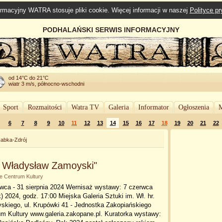
rmacyjny WATRA stosuje pliki cookie. Więcej informacji w naszej
Polityce p
PODHALAŃSKI SERWIS INFORMACYJNY
od 14°C do 21°C
wiatr 3 m/s, północno-wschodni
Sport
Rozmaitości
Watra TV
Galeria
Informator
Ogłoszenia
M
6
7
8
9
10
11
12
13
14
15
16
17
18
19
20
21
22
abka-Zdrój
a Władysław Zamoyski"
ie Centrum Kultury
wca - 31 sierpnia 2024 Wernisaż wystawy: 7 czerwca
k) 2024, godz. 17:00 Miejska Galeria Sztuki im. Wł. hr.
skiego, ul. Krupówki 41 - Jednostka Zakopiańskiego
m Kultury www.galeria.zakopane.pl. Kuratorka wystawy: