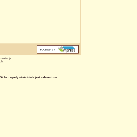
o-relacje.
ch.
 bez zgody właściciela jest zabronione.