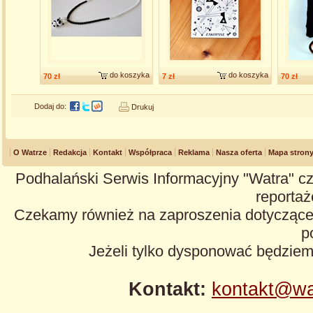
do koszyka
do koszyka
70 zł
7 zł
70 zł
Dodaj do:
Drukuj
O Watrze
Redakcja
Kontakt
Współpraca
Reklama
Nasza oferta
Mapa stron
Podhalański Serwis Informacyjny "Watra" cz
reportaże
Czekamy również na zaproszenia dotyczące z
p
Jeżeli tylko dysponować będzie
Kontakt:
kontakt@wa