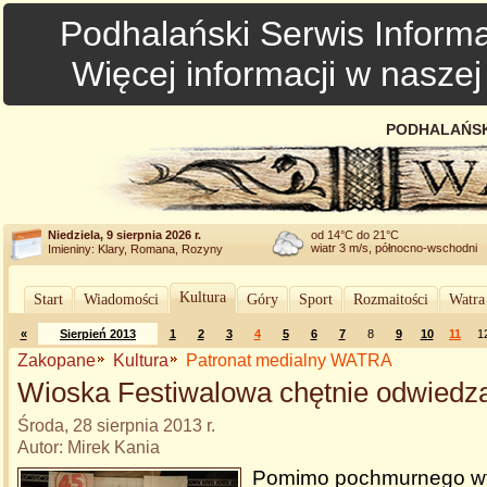
Podhalański Serwis Informa
Więcej informacji w nasze
PODHALAŃSK
Niedziela, 9 sierpnia 2026 r.
od 14°C do 21°C
wiatr 3 m/s, północno-wschodni
Imieniny: Klary, Romana, Rozyny
Kultura
Start
Wiadomości
Góry
Sport
Rozmaitości
Watra
«
Sierpień 2013
1
2
3
4
5
6
7
8
9
10
11
1
Zakopane
Kultura
Patronat medialny WATRA
Wioska Festiwalowa chętnie odwiedz
Środa, 28 sierpnia 2013 r.
Autor: Mirek Kania
Pomimo pochmurnego wt