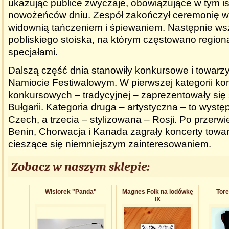
ukazując publice zwyczaje, obowiązujące w tym is
nowożeńców dniu. Zespół zakończył ceremonię 
widownią tańczeniem i śpiewaniem. Następnie wsz
pobliskiego stoiska, na którym częstowano region
specjałami.
Dalszą część dnia stanowiły konkursowe i towar
Namiocie Festiwalowym. W pierwszej kategorii ko
konkursowych – tradycyjnej – zaprezentowały się s
Bułgarii. Kategoria druga – artystyczna – to wystę
Czech, a trzecia – stylizowana – Rosji. Po przerw
Benin, Chorwacja i Kanada zagrały koncerty towa
cieszące się niemniejszym zainteresowaniem.
Zobacz w naszym sklepie:
Wisiorek "Panda"
Magnes Folk na lodówkę
Tore
IX