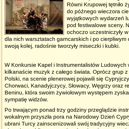
Równi Krupowej tętniło ż
do późnego wieczora ci
wyjątkowych wydarzeń lu
pod festiwalowe sceny. N
ochoczo uczestniczyły 
dla nich warsztatach garncarskich i po cierpliwym
swoją kolej, radośnie tworzyły miseczki i kubki.
W Konkursie Kapel i Instrumentalistów Ludowych w
kilkanaście muzyk z całego świata. Oprócz grup z
Polski, na scenie plenerowej pojawili się Cypryjcz
Chorwaci, Kanadyjczycy, Słowacy, Węgrzy oraz r
Beninu, która swoim żywiołowym występem zyska
sympatię widzów.
Po trwającym ponad trzy godziny przeglądzie inst
wokalnym przyszła pora na Narodowy Dzień Cypry
ubrani Turcy zainscenizowali swój tradycyjny wiec