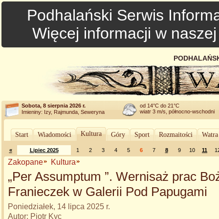
Podhalański Serwis Informa
Więcej informacji w nasze
PODHALAŃSK
Sobota, 8 sierpnia 2026 r.
od 14°C do 21°C
wiatr 3 m/s, północno-wschodni
Imieniny: Izy, Rajmunda, Seweryna
Kultura
Start
Wiadomości
Góry
Sport
Rozmaitości
Watra
«
Lipiec 2025
1
2
3
4
5
6
7
8
9
10
11
1
Zakopane
Kultura
„Per Assumptum ”. Wernisaż prac Bo
Franieczek w Galerii Pod Papugami
Poniedziałek, 14 lipca 2025 r.
Autor: Piotr Kyc