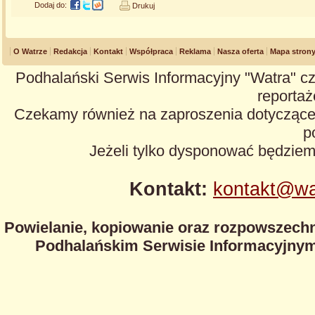
Dodaj do:
Drukuj
O Watrze
Redakcja
Kontakt
Współpraca
Reklama
Nasza oferta
Mapa stron
Podhalański Serwis Informacyjny "Watra" cz
reportaże
Czekamy również na zaproszenia dotyczące z
p
Jeżeli tylko dysponować będzie
Kontakt:
kontakt@wa
Powielanie, kopiowanie oraz rozpowszechn
Podhalańskim Serwisie Informacyjnym