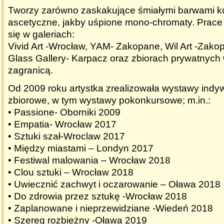
Tworzy zarówno zaskakujące śmiałymi barwami kol
ascetyczne, jakby uśpione mono-chromaty. Prace a
się w galeriach:
Vivid Art -Wrocław, YAM- Zakopane, Wil Art -Zakopa
Glass Gallery- Karpacz oraz zbiorach prywatnych 
zagranicą.
Od 2009 roku artystka zrealizowała wystawy indyw
zbiorowe, w tym wystawy pokonkursowe; m.in.:
• Passione- Oborniki 2009
• Empatia- Wrocław 2017
• Sztuki szał-Wroclaw 2017
• Między miastami – Londyn 2017
• Festiwal malowania – Wrocław 2018
• Clou sztuki – Wrocław 2018
• Uwiecznić zachwyt i oczarowanie – Oława 2018
• Do zdrowia przez sztukę -Wrocław 2018
• Zaplanowane i nieprzewidziane -Wiedeń 2018
• Szereg rozbieżny -Oława 2019