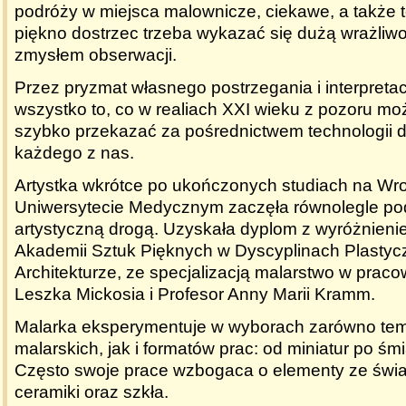
podróży w miejsca malownicze, ciekawe, a także t
piękno dostrzec trzeba wykazać się dużą wrażliwo
zmysłem obserwacji.
Przez pryzmat własnego postrzegania i interpretac
wszystko to, co w realiach XXI wieku z pozoru moż
szybko przekazać za pośrednictwem technologii d
każdego z nas.
Artystka wkrótce po ukończonych studiach na Wr
Uniwersytecie Medycznym zaczęła równolegle p
artystyczną drogą. Uzyskała dyplom z wyróżnieni
Akademii Sztuk Pięknych w Dyscyplinach Plasty
Architekturze, ze specjalizacją malarstwo w praco
Leszka Mickosia i Profesor Anny Marii Kramm.
Malarka eksperymentuje w wyborach zarówno tem
malarskich, jak i formatów prac: od miniatur po śm
Często swoje prace wzbogaca o elementy ze świa
ceramiki oraz szkła.