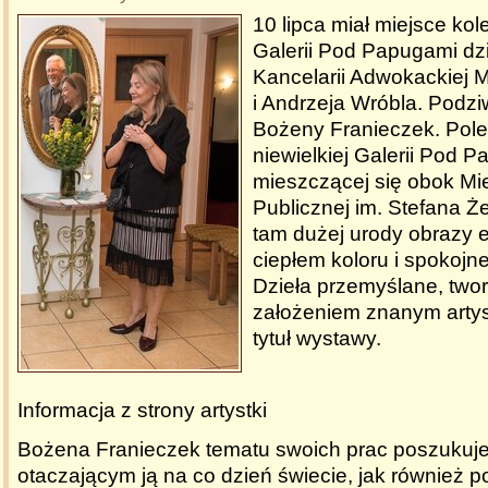
10 lipca miał miejsce kol
Galerii Pod Papugami dzi
Kancelarii Adwokackiej M
i Andrzeja Wróbla. Podzi
Bożeny Franieczek. Pole
niewielkiej Galerii Pod 
mieszczącej się obok Mie
Publicznej im. Stefana 
tam dużej urody obrazy
ciepłem koloru i spokojn
Dzieła przemyślane, two
założeniem znanym artys
tytuł wystawy.
Informacja z strony artystki
Bożena Franieczek tematu swoich prac poszukuj
otaczającym ją na co dzień świecie, jak również p