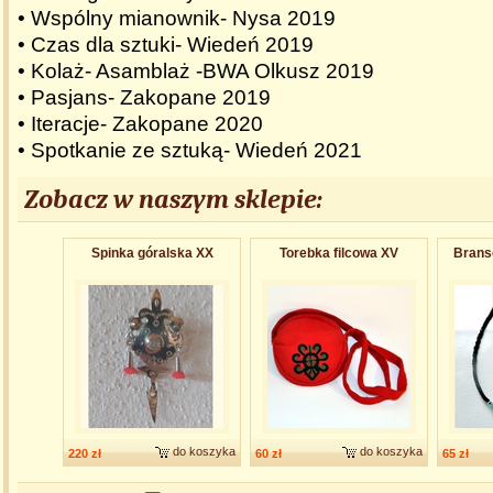
• Wspólny mianownik- Nysa 2019
• Czas dla sztuki- Wiedeń 2019
• Kolaż- Asamblaż -BWA Olkusz 2019
• Pasjans- Zakopane 2019
• Iteracje- Zakopane 2020
• Spotkanie ze sztuką- Wiedeń 2021
Zobacz w naszym sklepie:
Spinka góralska XX
Torebka filcowa XV
Brans
do koszyka
do koszyka
220 zł
60 zł
65 zł