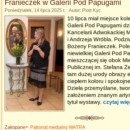
Franieczek w Galerii Pod Papugami
Poniedziałek, 14 lipca 2025 r. Autor: Piotr Kyc
10 lipca miał miejsce kol
Galerii Pod Papugami dzi
Kancelarii Adwokackiej M
i Andrzeja Wróbla. Podzi
Bożeny Franieczek. Pole
niewielkiej Galerii Pod 
mieszczącej się obok Mie
Publicznej im. Stefana 
tam dużej urody obrazy
ciepłem koloru i spokojn
Dzieła przemyślane, two
założeniem znanym artys
tytuł wystawy.
czytaj wię
Zakopane
Patronat medialny WATRA