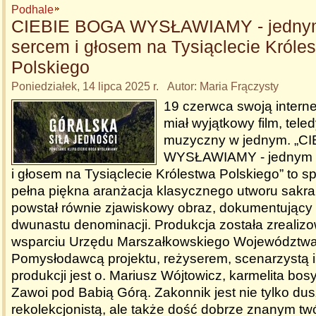
Podhale
CIEBIE BOGA WYSŁAWIAMY - jednym
sercem i głosem na Tysiąclecie Króle
Polskiego
Poniedziałek, 14 lipca 2025 r. Autor: Maria Frączysty
19 czerwca swoją intern
miał wyjątkowy film, teled
muzyczny w jednym. „C
WYSŁAWIAMY - jednym g
i głosem na Tysiąclecie Królestwa Polskiego” to sp
pełna piękna aranżacja klasycznego utworu sakral
powstał równie zjawiskowy obraz, dokumentujący 
dwunastu denominacji. Produkcja została zrealiz
wsparciu Urzędu Marszałkowskiego Województwa
Pomysłodawcą projektu, reżyserem, scenarzystą i
produkcji jest o. Mariusz Wójtowicz, karmelita bos
Zawoi pod Babią Górą. Zakonnik jest nie tylko du
rekolekcjonistą, ale także dość dobrze znanym tw