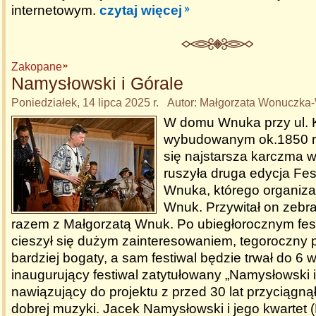
internetowym.
czytaj więcej
Zakopane
Namysłowski i Górale
Poniedziałek, 14 lipca 2025 r. Autor: Małgorzata Wonuczk
W domu Wnuka przy ul. K
wybudowanym ok.1850 ro
się najstarsza karczma
ruszyła druga edycja Fe
Wnuka, którego organizat
Wnuk. Przywitał on zebr
razem z Małgorzatą Wnuk. Po ubiegłorocznym fest
cieszył się dużym zainteresowaniem, tegoroczny 
bardziej bogaty, a sam festiwal będzie trwał do 6 
inaugurujący festiwal zatytułowany „Namysłowski i
nawiązujący do projektu z przed 30 lat przyciągną
dobrej muzyki. Jacek Namysłowski i jego kwartet (