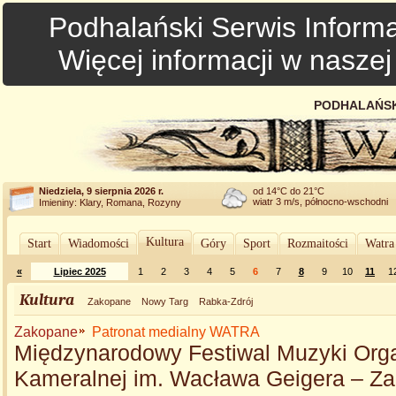
Podhalański Serwis Informa
Więcej informacji w nasze
PODHALAŃSK
Niedziela, 9 sierpnia 2026 r.
od 14°C do 21°C
wiatr 3 m/s, północno-wschodni
Imieniny: Klary, Romana, Rozyny
Kultura
Start
Wiadomości
Góry
Sport
Rozmaitości
Watra
«
Lipiec 2025
1
2
3
4
5
6
7
8
9
10
11
1
Kultura
Zakopane
Nowy Targ
Rabka-Zdrój
Zakopane
Patronat medialny WATRA
Międzynarodowy Festiwal Muzyki Orga
Kameralnej im. Wacława Geigera – Z