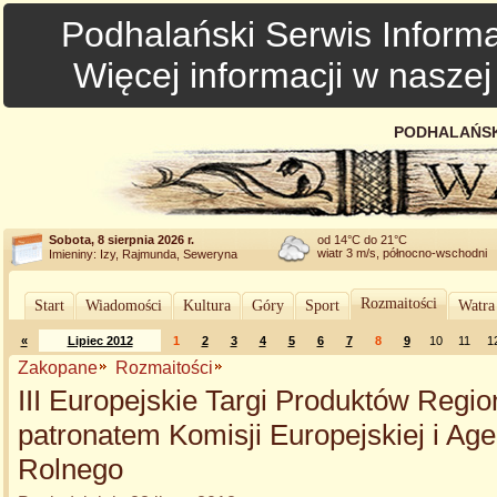
Podhalański Serwis Informa
Więcej informacji w nasze
PODHALAŃSK
Sobota, 8 sierpnia 2026 r.
od 14°C do 21°C
wiatr 3 m/s, północno-wschodni
Imieniny: Izy, Rajmunda, Seweryna
Rozmaitości
Start
Wiadomości
Kultura
Góry
Sport
Watra
«
Lipiec 2012
1
2
3
4
5
6
7
8
9
10
11
1
Zakopane
Rozmaitości
III Europejskie Targi Produktów Regi
patronatem Komisji Europejskiej i Ag
Rolnego