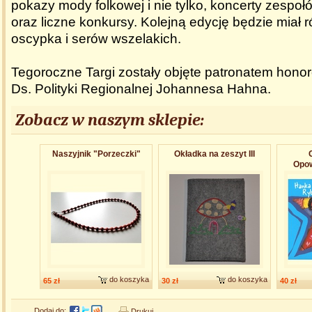
pokazy mody folkowej i nie tylko, koncerty zespoł
oraz liczne konkursy. Kolejną edycję będzie miał 
oscypka i serów wszelakich.
Tegoroczne Targi zostały objęte patronatem hon
Ds. Polityki Regionalnej Johannesa Hahna.
Zobacz w naszym sklepie:
Naszyjnik "Porzeczki"
Okładka na zeszyt III
Opow
do koszyka
do koszyka
65 zł
30 zł
40 zł
Dodaj do:
Drukuj