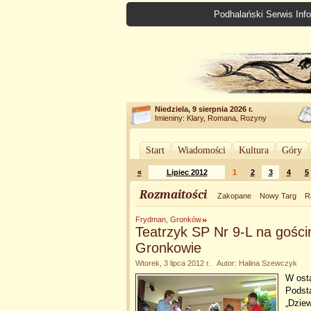
Podhalański Serwis Info
Niedziela, 9 sierpnia 2026 r.
Imieniny: Klary, Romana, Rozyny
Start
Wiadomości
Kultura
Góry
«
Lipiec 2012
1
2
3
4
5
Rozmaitości
Zakopane
Nowy Targ
R
Frydman, Gronków
Teatrzyk SP Nr 9-L na gośc
Gronkowie
Wtorek, 3 lipca 2012 r. Autor: Halina Szewczyk
W ost
Podsta
„Dziew