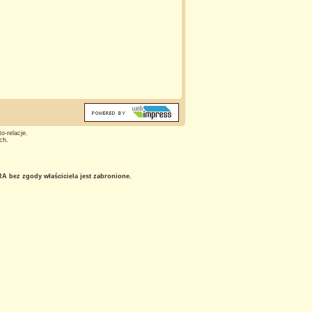
o-relacje.
ch.
 bez zgody właściciela jest zabronione.