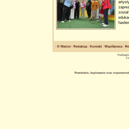
artyst
zaprez
został
edukac
hasłem
O Watrze
Redakcja
Kontakt
Współpraca
Re
Podhalańs
Cz
Powielanie, kopiowanie oraz rozpowszec