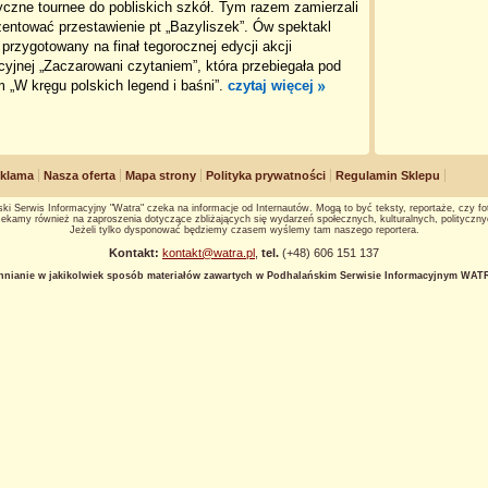
yczne tournee do pobliskich szkół. Tym razem zamierzali
entować przestawienie pt „Bazyliszek”. Ów spektakl
 przygotowany na finał tegorocznej edycji akcji
yjnej „Zaczarowani czytaniem”, która przebiegała pod
 „W kręgu polskich legend i baśni”.
czytaj więcej
klama
Nasza oferta
Mapa strony
Polityka prywatności
Regulamin Sklepu
ki Serwis Informacyjny "Watra" czeka na informacje od Internautów. Mogą to być teksty, reportaże, czy fot
ekamy również na zaproszenia dotyczące zbliżających się wydarzeń społecznych, kulturalnych, polityczny
Jeżeli tylko dysponować będziemy czasem wyślemy tam naszego reportera.
Kontakt:
kontakt@watra.pl
,
tel.
(+48) 606 151 137
hnianie w jakikolwiek sposób materiałów zawartych w Podhalańskim Serwisie Informacyjnym WATRA