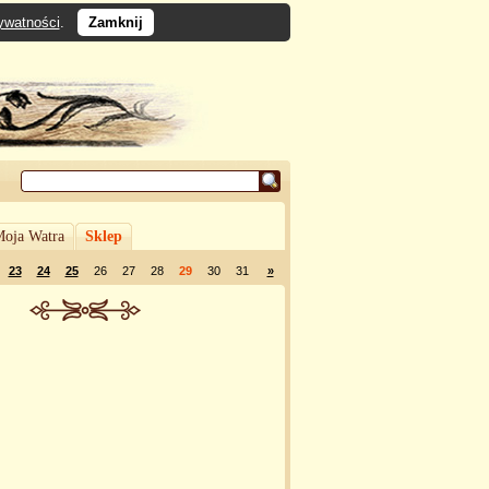
rywatności
.
Zamknij
oja Watra
Sklep
23
24
25
26
27
28
29
30
31
»