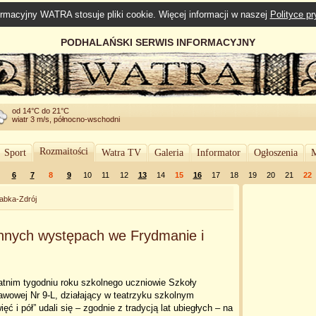
rmacyjny WATRA stosuje pliki cookie. Więcej informacji w naszej
Polityce p
PODHALAŃSKI SERWIS INFORMACYJNY
od 14°C do 21°C
wiatr 3 m/s, północno-wschodni
Rozmaitości
Sport
Watra TV
Galeria
Informator
Ogłoszenia
M
6
7
8
9
10
11
12
13
14
15
16
17
18
19
20
21
22
abka-Zdrój
innych występach we Frydmanie i
atnim tygodniu roku szkolnego uczniowie Szkoły
wowej Nr 9-L, działający w teatrzyku szkolnym
ięć i pół” udali się – zgodnie z tradycją lat ubiegłych – na