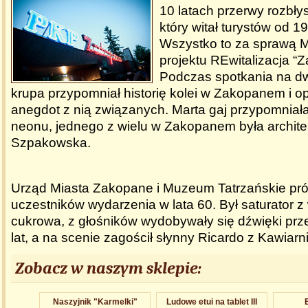
10 latach przerwy rozbły
który witał turystów od 1
Wszystko to za sprawą Ma
projektu REwitalizacja “
Podczas spotkania na d
krupa przypomniał historię kolei w Zakopanem i op
anegdot z nią związanych. Marta gaj przypomniała
neonu, jednego z wielu w Zakopanem była architek
Szpakowska.
Urząd Miasta Zakopane i Muzeum Tatrzańskie pr
uczestników wydarzenia w lata 60. Był saturator 
cukrowa, z głośników wydobywały się dźwięki prz
lat, a na scenie zagościł słynny Ricardo z Kawiarni
Zobacz w naszym sklepie:
Naszyjnik "Karmelki"
Ludowe etui na tablet III