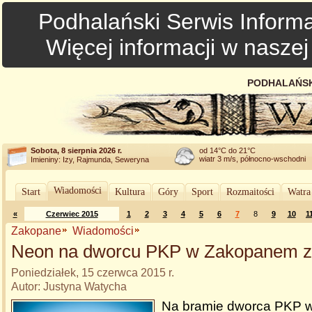
Podhalański Serwis Informa
Więcej informacji w nasze
PODHALAŃSK
Sobota, 8 sierpnia 2026 r.
od 14°C do 21°C
wiatr 3 m/s, północno-wschodni
Imieniny: Izy, Rajmunda, Seweryna
Wiadomości
Start
Kultura
Góry
Sport
Rozmaitości
Watra
«
Czerwiec 2015
1
2
3
4
5
6
7
8
9
10
1
Zakopane
Wiadomości
Neon na dworcu PKP w Zakopanem z
Poniedziałek, 15 czerwca 2015 r.
Autor: Justyna Watycha
Na bramie dworca PKP 