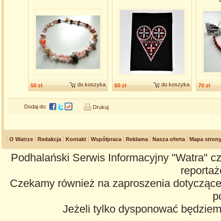
do koszyka
do koszyka
50 zł
60 zł
70 zł
Dodaj do:
Drukuj
O Watrze
Redakcja
Kontakt
Współpraca
Reklama
Nasza oferta
Mapa stron
Podhalański Serwis Informacyjny "Watra" cz
reportaże
Czekamy również na zaproszenia dotyczące z
p
Jeżeli tylko dysponować będzie