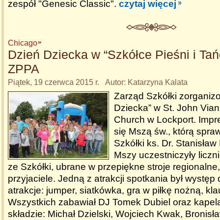
zespół "Genesic Classic".
czytaj więcej
Chicago
Dzień Dziecka w “Szkółce Pieśni i Ta
ZPPA
Piątek, 19 czerwca 2015 r. Autor: Katarzyna Kalata
Zarząd Szkółki zorganiz
Dziecka” w St. John Vian
Church w Lockport. Impr
się Mszą św., którą spr
Szkółki ks. Dr. Stanisła
Mszy uczestniczyły liczn
ze Szkółki, ubrane w przepiękne stroje regionalne,
przyjaciele. Jedną z atrakcji spotkania był występ 
atrakcje: jumper, siatkówka, gra w piłkę nożną, kla
Wszystkich zabawiał DJ Tomek Dubiel oraz kapel
składzie: Michał Dzielski, Wojciech Kwak, Bronisł