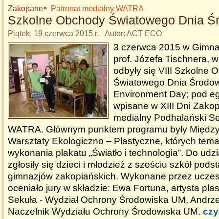
Zakopane
Patronat medialny WATRA
Szkolne Obchody Światowego Dnia Ś
Piątek, 19 czerwca 2015 r. Autor: ACT ECO
3 czerwca 2015 w Gimnaz
prof. Józefa Tischnera,
odbyły się VIII Szkolne 
Światowego Dnia Środow
Environment Day; pod 
wpisane w XIII Dni Zako
medialny Podhalański Se
WATRA. Głównym punktem programu były Między
Warsztaty Ekologiczno – Plastyczne, których tem
wykonania plakatu „Światło i technologia”. Do udz
zgłosiły się dzieci i młodzież z sześciu szkół pod
gimnazjów zakopiańskich. Wykonane przez uczes
oceniało jury w składzie: Ewa Fortuna, artysta pla
Sekuła - Wydział Ochrony Środowiska UM, Andrzej
Naczelnik Wydziału Ochrony Środowiska UM.
czy