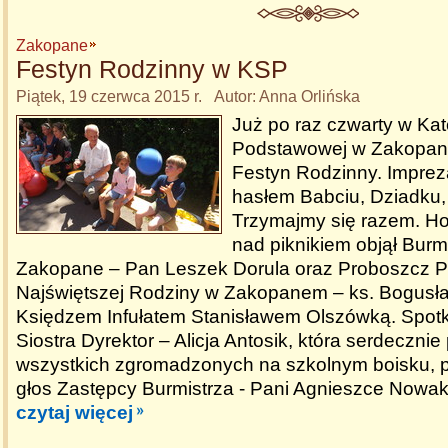
Zakopane
Festyn Rodzinny w KSP
Piątek, 19 czerwca 2015 r. Autor: Anna Orlińska
Już po raz czwarty w Kato
Podstawowej w Zakopan
Festyn Rodzinny. Imprez
hasłem Babciu, Dziadku,
Trzymajmy się razem. H
nad piknikiem objął Burm
Zakopane – Pan Leszek Dorula oraz Proboszcz Pa
Najświętszej Rodziny w Zakopanem – ks. Bogusław
Księdzem Infułatem Stanisławem Olszówką. Spotk
Siostra Dyrektor – Alicja Antosik, która serdecznie
wszystkich zgromadzonych na szkolnym boisku, 
głos Zastępcy Burmistrza - Pani Agnieszce Nowak
czytaj więcej