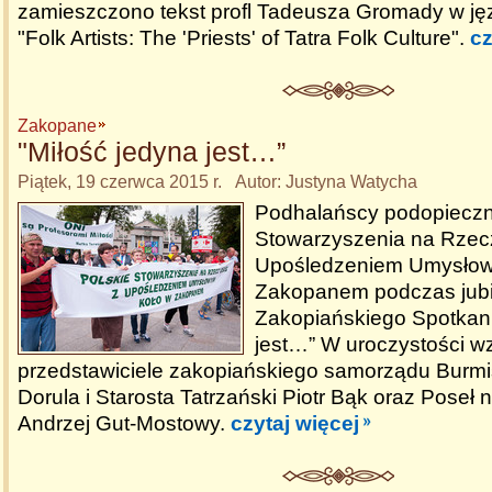
zamieszczono tekst profl Tadeusza Gromady w ję
"Folk Artists: The 'Priests' of Tatra Folk Culture".
cz
Zakopane
"Miłość jedyna jest…”
Piątek, 19 czerwca 2015 r. Autor: Justyna Watycha
Podhalańscy podopieczn
Stowarzyszenia na Rzec
Upośledzeniem Umysłowy
Zakopanem podczas jub
Zakopiańskiego Spotkani
jest…” W uroczystości wzi
przedstawiciele zakopiańskiego samorządu Burmi
Dorula i Starosta Tatrzański Piotr Bąk oraz Poseł
Andrzej Gut-Mostowy.
czytaj więcej