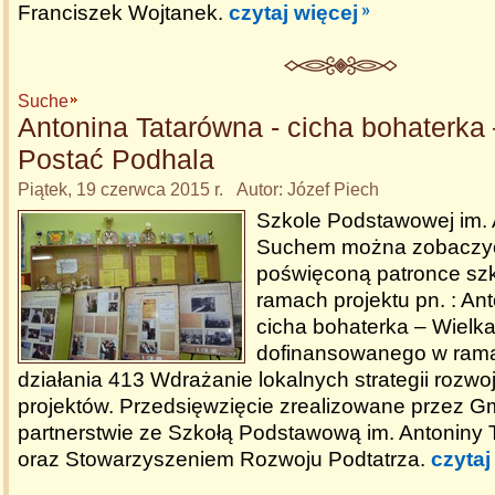
Franciszek Wojtanek.
czytaj więcej
Suche
Antonina Tatarówna - cicha bohaterka
Postać Podhala
Piątek, 19 czerwca 2015 r. Autor: Józef Piech
Szkole Podstawowej im. 
Suchem można zobaczyć
poświęconą patronce szk
ramach projektu pn. : An
cicha bohaterka – Wielk
dofinansowanego w ra
działania 413 Wdrażanie lokalnych strategii rozwo
projektów. Przedsięwzięcie zrealizowane przez G
partnerstwie ze Szkołą Podstawową im. Antoniny
oraz Stowarzyszeniem Rozwoju Podtatrza.
czytaj