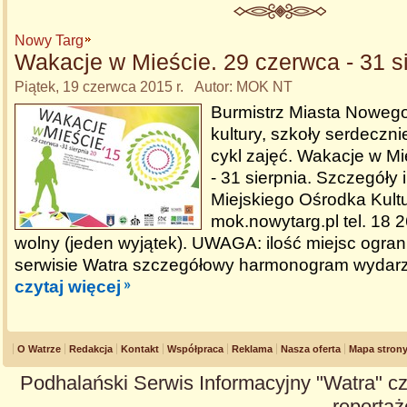
Nowy Targ
Wakacje w Mieście. 29 czerwca - 31 si
Piątek, 19 czerwca 2015 r. Autor: MOK NT
Burmistrz Miasta Nowego 
kultury, szkoły serdeczn
cykl zajęć. Wakacje w Mi
- 31 sierpnia. Szczegóły i
Miejskiego Ośrodka Kult
mok.nowytarg.pl tel. 18 
wolny (jeden wyjątek). UWAGA: ilość miejsc ogra
serwisie Watra szczegółowy harmonogram wydarz
czytaj więcej
O Watrze
Redakcja
Kontakt
Współpraca
Reklama
Nasza oferta
Mapa stron
Podhalański Serwis Informacyjny "Watra" cz
reportaże