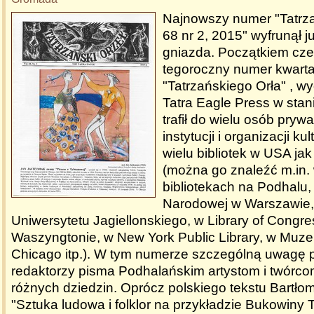
Najnowszy numer "Tatrza
68 nr 2, 2015" wyfrunął 
gniazda. Początkiem czer
tegoroczny numer kwarta
"Tatrzańskiego Orła" , 
Tatra Eagle Press w sta
trafił do wielu osób pryw
instytucji i organizacji ku
wielu bibliotek w USA jak
(można go znaleźć m.in. 
bibliotekach na Podhalu,
Narodowej w Warszawie, 
Uniwersytetu Jagiellonskiego, w Library of Congr
Waszyngtonie, w New York Public Library, w Muz
Chicago itp.). W tym numerze szczególną uwagę p
redaktorzy pisma Podhalańskim artystom i twórc
różnych dziedzin. Oprócz polskiego tekstu Bartło
"Sztuka ludowa i folklor na przykładzie Bukowiny T