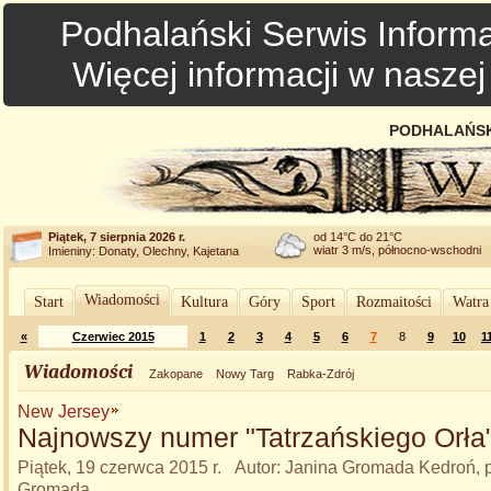
Podhalański Serwis Informa
Więcej informacji w nasze
PODHALAŃSK
Piątek, 7 sierpnia 2026 r.
od 14°C do 21°C
wiatr 3 m/s, północno-wschodni
Imieniny: Donaty, Olechny, Kajetana
Wiadomości
Start
Kultura
Góry
Sport
Rozmaitości
Watra
«
Czerwiec 2015
1
2
3
4
5
6
7
8
9
10
1
Wiadomości
Zakopane
Nowy Targ
Rabka-Zdrój
New Jersey
Najnowszy numer "Tatrzańskiego Orła
Piątek, 19 czerwca 2015 r. Autor: Janina Gromada Kedroń, p
Gromada