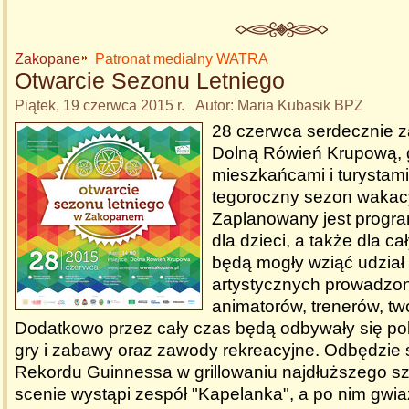
Zakopane
Patronat medialny WATRA
Otwarcie Sezonu Letniego
Piątek, 19 czerwca 2015 r. Autor: Maria Kubasik BPZ
28 czerwca serdecznie 
Dolną Rówień Krupową, g
mieszkańcami i turystam
tegoroczny sezon wakac
Zaplanowany jest progra
dla dzieci, a także dla ca
będą mogły wziąć udział
artystycznych prowadzo
animatorów, trenerów, tw
Dodatkowo przez cały czas będą odbywały się po
gry i zabawy oraz zawody rekreacyjne. Odbędzie s
Rekordu Guinnessa w grillowaniu najdłuższego s
scenie wystąpi zespół "Kapelanka", a po nim gwi