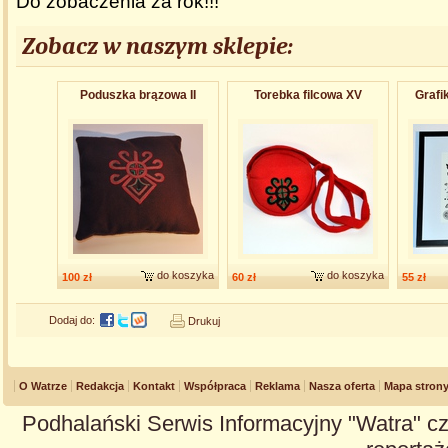
Do zobaczenia za rok!!!
Zobacz w naszym sklepie:
Poduszka brązowa II
Torebka filcowa XV
Grafi
do koszyka
do koszyka
100 zł
60 zł
55 zł
Dodaj do:
Drukuj
O Watrze
Redakcja
Kontakt
Współpraca
Reklama
Nasza oferta
Mapa stron
Podhalański Serwis Informacyjny "Watra" cz