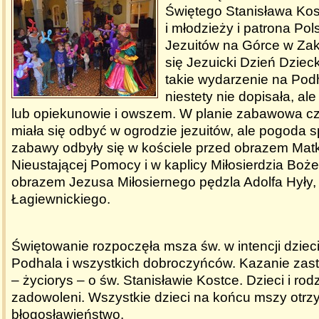
Świętego Stanisława Kost
i młodzieży i patrona Pol
Jezuitów na Górce w Za
się Jezuicki Dzień Dziec
takie wydarzenie na Pod
niestety nie dopisała, ale 
lub opiekunowie i owszem. W planie zabawowa c
miała się odbyć w ogrodzie jezuitów, ale pogoda s
zabawy odbyły się w kościele przed obrazem Matk
Nieustającej Pomocy i w kaplicy Miłosierdzia Boż
obrazem Jezusa Miłosiernego pędzla Adolfa Hyły,
Łagiewnickiego.
Świętowanie rozpoczęła msza św. w intencji dzieci
Podhala i wszystkich dobroczyńców. Kazanie zast
– życiorys – o św. Stanisławie Kostce. Dzieci i rod
zadowoleni. Wszystkie dzieci na końcu mszy otrz
błogosławieństwo.