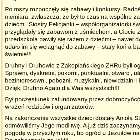
Po mszy rozpoczęły się zabawy i konkursy. Radoś
niemiara, zwłaszcza, że był to czas na wspólne z
dziećmi. Siostry Felicjanki – współorganizatorki ś
przyglądały się zabawom z uśmiechem, a Ciocie z
przedszkola bawiły się razem z dziećmi – nawet d
udało im się wciągnąć do zabawy – stary koń a ba
świetnie!!!
Druhny i Druhowie z Zakopiańskiego ZHRu byli 
Sprawni, dyskretni, pokorni, punktualni, otwarci, u
bezinteresowni, pobożni, muzykalni, niewidzialni i
Dzięki Druhno Agato dla Was wszystkich!!!
Był poczęstunek zafundowany przez dobroczyńc
wrażeń rodziców i organizatorów.
Na zakończenie wszystkie dzieci dostały Anioła St
odmówiliśmy Jego modlitwę. A już dziś zaczynamy
pogodę w przyszłym roku, bo ogród u Jezuitów na 