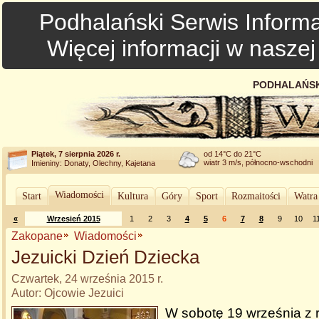
Podhalański Serwis Informa
Więcej informacji w nasze
PODHALAŃSK
Piątek, 7 sierpnia 2026 r.
od 14°C do 21°C
wiatr 3 m/s, północno-wschodni
Imieniny: Donaty, Olechny, Kajetana
Wiadomości
Start
Kultura
Góry
Sport
Rozmaitości
Watra
«
Wrzesień 2015
1
2
3
4
5
6
7
8
9
10
1
Zakopane
Wiadomości
Jezuicki Dzień Dziecka
Czwartek, 24 września 2015 r.
Autor: Ojcowie Jezuici
W sobotę 19 września z r