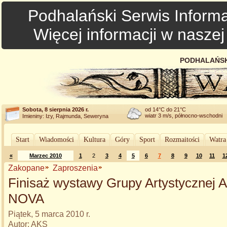
Podhalański Serwis Informa
Więcej informacji w nasze
PODHALAŃSK
Sobota, 8 sierpnia 2026 r.
od 14°C do 21°C
wiatr 3 m/s, północno-wschodni
Imieniny: Izy, Rajmunda, Seweryna
Start
Wiadomości
Kultura
Góry
Sport
Rozmaitości
Watra
«
Marzec 2010
1
2
3
4
5
6
7
8
9
10
11
1
Zakopane
Zaproszenia
Finisaż wystawy Grupy Artystycznej
NOVA
Piątek, 5 marca 2010 r.
Autor: AKS