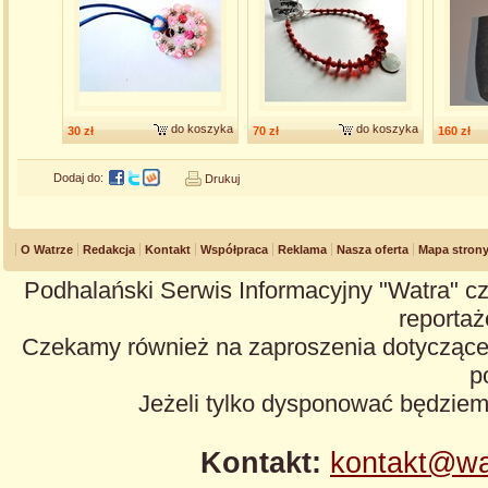
do koszyka
do koszyka
30 zł
70 zł
160 zł
Dodaj do:
Drukuj
O Watrze
Redakcja
Kontakt
Współpraca
Reklama
Nasza oferta
Mapa stron
Podhalański Serwis Informacyjny "Watra" cz
reportaże
Czekamy również na zaproszenia dotyczące z
p
Jeżeli tylko dysponować będzie
Kontakt:
kontakt@wa