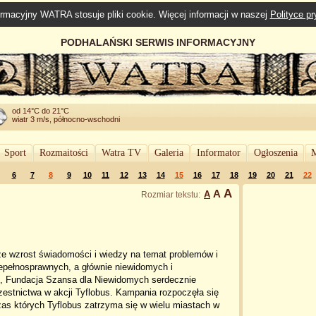
rmacyjny WATRA stosuje pliki cookie. Więcej informacji w naszej
Polityce p
PODHALAŃSKI SERWIS INFORMACYJNY
od 14°C do 21°C
wiatr 3 m/s, północno-wschodni
Sport
Rozmaitości
Watra TV
Galeria
Informator
Ogłoszenia
M
6
7
8
9
10
11
12
13
14
15
16
17
18
19
20
21
22
A
A
A
Rozmiar tekstu:
e wzrost świadomości i wiedzy na temat problemów i
epełnosprawnych, a głównie niewidomych i
, Fundacja Szansa dla Niewidomych serdecznie
estnictwa w akcji Tyflobus. Kampania rozpoczęła się
czas których Tyflobus zatrzyma się w wielu miastach w