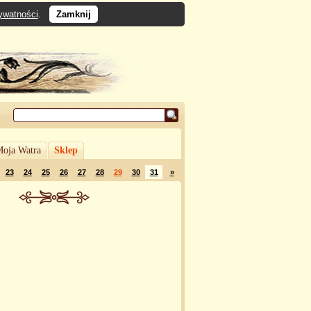
rywatności
.
Zamknij
oja Watra
Sklep
23
24
25
26
27
28
29
30
31
»