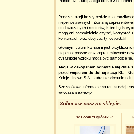
Polsce. Do Zakopanego dotrze 31 sierpnia.
Podczas akcji każdy będzie miał możliwość
niepełnosprawnych. Zostaną zaprezentowan
niedowidzących i seniorów, które będą wyp
mogą oni samodzielnie czytać, korzystać z
konkursach oraz obejrzeć tyflospektakl.
Głównym celem kampanii jest przybliżenie 
niepełnosprawne oraz zaprezentowanie now
dysfunkcję wzroku mogą być samodzielne.
Akcja w Zakopanem odbędzie się dnia 31
przed wejściem do dolnej stacji KL-T G
Koleje Linowe S.A., które nieodpłatnie udzie
Szczegółowe informacje na temat całej tras
www.szansa.waw.pl.
Zobacz w naszym sklepie:
Wisiorek "Ogródek 3"
F