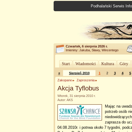
Podhalański Serwis Info
Czwartek, 6 sierpnia 2026 r.
Imieniny: Jakuba, Sławy, Wincentego
Start
Wiadomości
Kultura
Góry
«
Sierpień 2010
1
2
3
4
5
Zakopane
Zaproszenia
Akcja Tyflobus
Wtorek, 31 sierpnia 2010 r.
Autor: AKS
Mając na uwadz
potrzeb osób ni
niedowidzących
zaprasza do ucz
04.08.2010r. i potrwa około 7 tygodni, pod