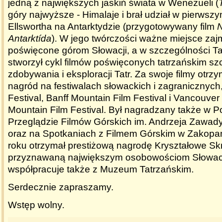
jedną z największych jaskiń świata w Wenezueli (
góry najwyższe - Himalaje i brał udział w pierwsz
Ellswortha na Antarktydzie (przygotowywany film
Antarktída
). W jego twórczości ważne miejsce zajm
poświęcone górom Słowacji, a w szczególności Ta
stworzył cykl filmów poświęconych tatrzańskim szcz
zdobywania i eksploracji Tatr. Za swoje filmy otrz
nagród na festiwalach słowackich i zagranicznych,
Festival, Banff Mountain Film Festival i Vancouver 
Mountain Film Festival. Był nagradzany także w P
Przeglądzie Filmów Górskich im. Andrzeja Zawad
oraz na Spotkaniach z Filmem Górskim w Zakop
roku otrzymał prestiżową nagrodę Kryształowe Skr
przyznawaną największym osobowościom Słowacji
współpracuje także z Muzeum Tatrzańskim.
Serdecznie zapraszamy.
Wstęp wolny.