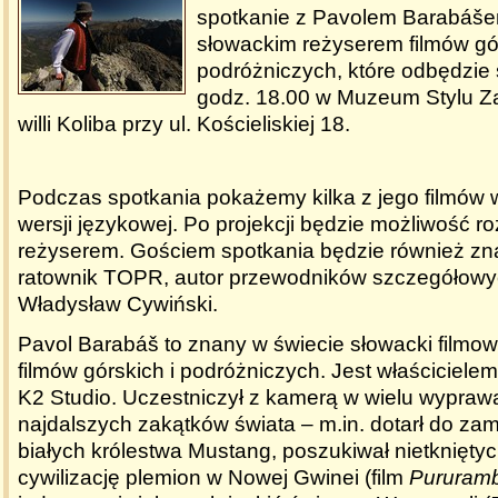
spotkanie z Pavolem Barabáš
słowackim reżyserem filmów gór
podróżniczych, które odbędzie 
godz. 18.00 w Muzeum Stylu Z
willi Koliba przy ul. Kościeliskiej 18.
Podczas spotkania pokażemy kilka z jego filmów 
wersji językowej. Po projekcji będzie możliwość 
reżyserem. Gościem spotkania będzie również zna
ratownik TOPR, autor przewodników szczegółowyc
Władysław Cywiński.
Pavol Barabáš to znany w świecie słowacki filmowi
filmów górskich i podróżniczych. Jest właściciele
K2 Studio. Uczestniczył z kamerą w wielu wypraw
najdalszych zakątków świata – m.in. dotarł do za
białych królestwa Mustang, poszukiwał nietknięty
cywilizację plemion w Nowej Gwinei (film
Pururam