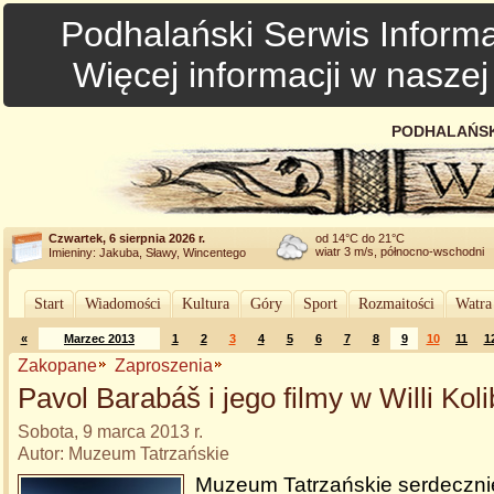
Podhalański Serwis Informa
Więcej informacji w nasze
PODHALAŃSK
Czwartek, 6 sierpnia 2026 r.
od 14°C do 21°C
wiatr 3 m/s, północno-wschodni
Imieniny: Jakuba, Sławy, Wincentego
Start
Wiadomości
Kultura
Góry
Sport
Rozmaitości
Watra
«
Marzec 2013
1
2
3
4
5
6
7
8
9
10
11
1
Zakopane
Zaproszenia
Pavol Barabáš i jego filmy w Willi Kol
Sobota, 9 marca 2013 r.
Autor: Muzeum Tatrzańskie
Muzeum Tatrzańskie serdeczni