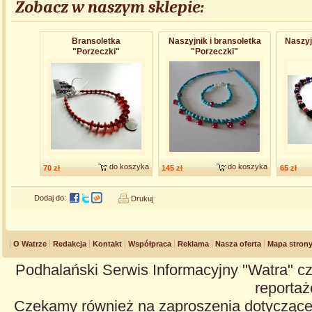
Zobacz w naszym sklepie:
Bransoletk​a
Naszyjnik i bransoletka
Naszyj
"Porzeczki"
"Porzeczki"
do koszyka
do koszyka
70 zł
145 zł
65 zł
Dodaj do:
Drukuj
O Watrze
Redakcja
Kontakt
Współpraca
Reklama
Nasza oferta
Mapa stron
Podhalański Serwis Informacyjny "Watra" cz
reportaże
Czekamy również na zaproszenia dotyczące z