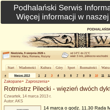
Podhalański Serwis Informa
Więcej informacji w nasze
PODHALAŃSK
Niedziela, 9 sierpnia 2026 r.
od 14°C do 21°C
wiatr 3 m/s, północno-wschodni
Imieniny: Klary, Romana, Rozyny
Start
Wiadomości
Kultura
Góry
Sport
Rozmaitości
Watra
«
Marzec 2013
1
2
3
4
5
6
7
8
9
10
11
1
Zakopane
Zaproszenia
Rotmistrz Pilecki - więzień dwóch dyk
Czwartek, 14 marca 2013 r.
Autor: AKS
14 marca o godz. 11.30 Rada M