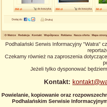
do koszyka
do koszyka
350 zł
350 zł
50 zł
Dodaj do:
Drukuj
O Watrze
Redakcja
Kontakt
Współpraca
Reklama
Nasza oferta
Mapa stron
Podhalański Serwis Informacyjny "Watra" cz
reportaże
Czekamy również na zaproszenia dotyczące z
p
Jeżeli tylko dysponować będzie
Kontakt:
kontakt@wa
Powielanie, kopiowanie oraz rozpowszechn
Podhalańskim Serwisie Informacyjnym