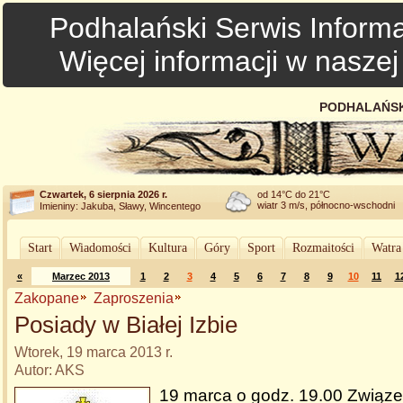
Podhalański Serwis Informa
Więcej informacji w nasze
PODHALAŃSK
Czwartek, 6 sierpnia 2026 r.
od 14°C do 21°C
wiatr 3 m/s, północno-wschodni
Imieniny: Jakuba, Sławy, Wincentego
Start
Wiadomości
Kultura
Góry
Sport
Rozmaitości
Watra
«
Marzec 2013
1
2
3
4
5
6
7
8
9
10
11
1
Zakopane
Zaproszenia
Posiady w Białej Izbie
Wtorek, 19 marca 2013 r.
Autor: AKS
19 marca o godz. 19.00 Związ