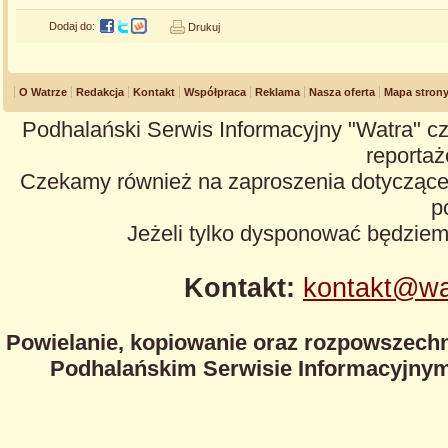
Dodaj do:
Drukuj
O Watrze
Redakcja
Kontakt
Współpraca
Reklama
Nasza oferta
Mapa stron
Podhalański Serwis Informacyjny "Watra" cz
reportaże
Czekamy również na zaproszenia dotyczące z
p
Jeżeli tylko dysponować będzie
Kontakt:
kontakt@wa
Powielanie, kopiowanie oraz rozpowszechn
Podhalańskim Serwisie Informacyjnym