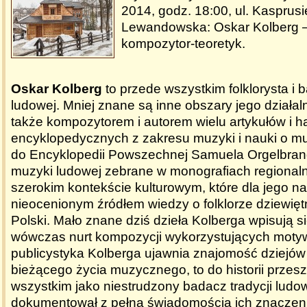
2014, godz. 18:00, ul. Kasprus
Lewandowska: Oskar Kolberg – 
kompozytor-teoretyk.
Oskar Kolberg
to przede wszystkim folklorysta i 
ludowej. Mniej znane są inne obszary jego działal
także kompozytorem i autorem wielu artykułów i h
encyklopedycznych z zakresu muzyki i nauki o muz
do Encyklopedii Powszechnej Samuela Orgelbran
muzyki ludowej zebrane w monografiach regional
szerokim kontekście kulturowym, które dla jego n
nieocenionym źródłem wiedzy o folklorze dziewię
Polski. Mało znane dziś dzieła Kolberga wpisują s
wówczas nurt kompozycji wykorzystujących moty
publicystyka Kolberga ujawnia znajomość dziejó
bieżącego życia muzycznego, to do historii przes
wszystkim jako niestrudzony badacz tradycji ludo
dokumentował z pełną świadomością ich znaczenia