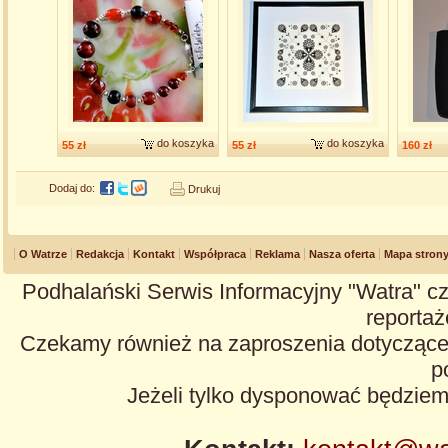
do koszyka
do koszyka
55 zł
55 zł
160 zł
Dodaj do:
Drukuj
O Watrze
Redakcja
Kontakt
Współpraca
Reklama
Nasza oferta
Mapa stron
Podhalański Serwis Informacyjny "Watra" cz
reportaże
Czekamy również na zaproszenia dotyczące z
p
Jeżeli tylko dysponować będzie