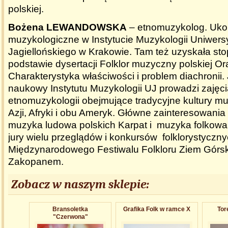
polskiej.
Bożena LEWANDOWSKA
– etnomuzykolog. Ukoń
muzykologiczne w Instytucie Muzykologii Uniwers
Jagiellońskiego w Krakowie. Tam też uzyskała sto
podstawie dysertacji Folklor muzyczny polskiej Or
Charakterystyka właściwości i problem diachronii
naukowy Instytutu Muzykologii UJ prowadzi zajęc
etnomuzykologii obejmujące tradycyjne kultury m
Azji, Afryki i obu Ameryk. Główne zainteresowani
muzyka ludowa polskich Karpat i muzyka folkow
jury wielu przeglądów i konkursów folklorystyczny
Międzynarodowego Festiwalu Folkloru Ziem Górs
Zakopanem.
Zobacz w naszym sklepie:
Bransoletka
Grafika Folk w ramce X
Tor
"Czerwona"