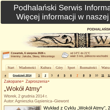
Podhalański Serwis Informa
Więcej informacji w nasze
PODHALAŃSK
Czwartek, 6 sierpnia 2026 r.
od 14°C do 21°C
wiatr 3 m/s, północno-wschodni
Imieniny: Jakuba, Sławy, Wincentego
Start
Wiadomości
Kultura
Góry
Sport
Rozmaitości
Watra
«
Grudzień 2014
1
2
3
4
5
6
7
8
9
10
11
1
Zakopane
Zaproszenia
„Wokół Atmy”
Wtorek, 2 grudnia 2014 r.
Autor: Agnieszka Gąsienica–Giewont
Wykład z Cyklu „Wokół Atmy”, 2