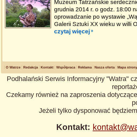
Muzeum Tatrzańskie serdeczni
grudnia 2014 r. o godz. 18:00 
oprowadzanie po wystawie „Wą
Galerii Sztuki XX wieku w willi 
czytaj więcej
O Watrze
Redakcja
Kontakt
Współpraca
Reklama
Nasza oferta
Mapa stron
Podhalański Serwis Informacyjny "Watra" cz
reportaże
Czekamy również na zaproszenia dotyczące z
p
Jeżeli tylko dysponować będzie
Kontakt:
kontakt@wa