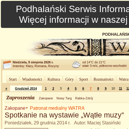
Podhalański Serwis Informa
Więcej informacji w nasze
PODHALAŃSK
Niedziela, 9 sierpnia 2026 r.
od 14°C do 21°C
wiatr 3 m/s, północno-wschodni
Imieniny: Klary, Romana, Rozyny
Start
Wiadomości
Kultura
Góry
Sport
Rozmaitości
Watra
«
Grudzień 2014
1
2
3
4
5
6
7
8
9
10
11
1
Zaproszenia
Zakopane
Nowy Targ
Rabka-Zdrój
Zakopane
Patronat medialny WATRA
Spotkanie na wystawie „Wątłe muzy”
Poniedziałek, 29 grudnia 2014 r. Autor: Maciej Stasiński