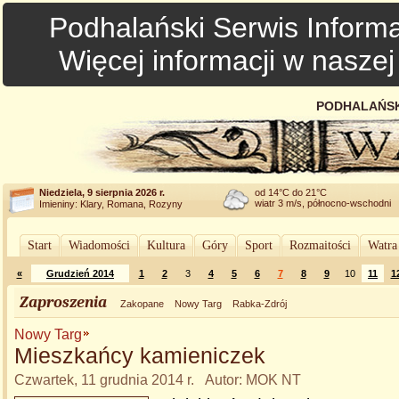
Podhalański Serwis Informa
Więcej informacji w nasze
PODHALAŃSK
Niedziela, 9 sierpnia 2026 r.
od 14°C do 21°C
wiatr 3 m/s, północno-wschodni
Imieniny: Klary, Romana, Rozyny
Start
Wiadomości
Kultura
Góry
Sport
Rozmaitości
Watra
«
Grudzień 2014
1
2
3
4
5
6
7
8
9
10
11
1
Zaproszenia
Zakopane
Nowy Targ
Rabka-Zdrój
Nowy Targ
Mieszkańcy kamieniczek
Czwartek, 11 grudnia 2014 r. Autor: MOK NT