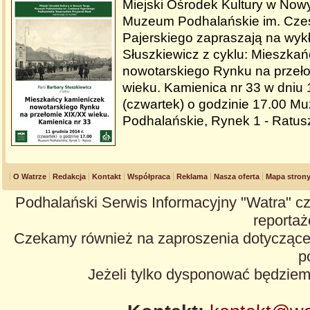
Miejski Ośrodek Kultury w Now
Muzeum Podhalańskie im. Cze
Pajerskiego zapraszają na wyk
Słuszkiewicz z cyklu: Mieszka
nowotarskiego Rynku na przeł
wieku. Kamienica nr 33 w dniu 
(czwartek) o godzinie 17.00 M
Podhalańskie, Rynek 1 - Ratus
O Watrze
Redakcja
Kontakt
Współpraca
Reklama
Nasza oferta
Mapa stron
Podhalański Serwis Informacyjny "Watra" cz
reportaże
Czekamy również na zaproszenia dotyczące z
p
Jeżeli tylko dysponować będzie