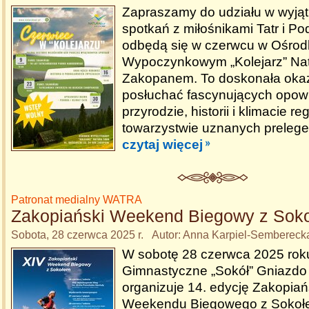
Zapraszamy do udziału w wyją
spotkań z miłośnikami Tatr i Po
odbędą się w czerwcu w Ośrod
Wypoczynkowym „Kolejarz” Nat
Zakopanem. To doskonała okaz
posłuchać fascynujących opowi
przyrodzie, historii i klimacie r
towarzystwie uznanych prelege
czytaj więcej
Patronat medialny WATRA
Zakopiański Weekend Biegowy z Sok
Sobota, 28 czerwca 2025 r. Autor: Anna Karpiel-Sembereck
W sobotę 28 czerwca 2025 rok
Gimnastyczne „Sokół” Gniazd
organizuje 14. edycję Zakopia
Weekendu Biegowego z Sokoł