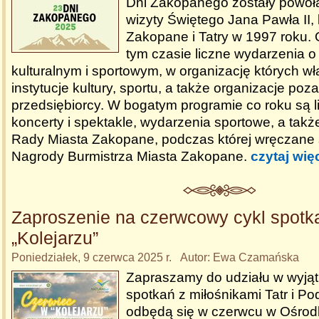
Dni Zakopanego zostały powoł
wizyty Świętego Jana Pawła II, 
Zakopane i Tatry w 1997 roku.
tym czasie liczne wydarzenia o
kulturalnym i sportowym, w organizację których wł
instytucje kultury, sportu, a także organizacje poz
przedsiębiorcy. W bogatym programie co roku są l
koncerty i spektakle, wydarzenia sportowe, a tak
Rady Miasta Zakopane, podczas której wręczane
Nagrody Burmistrza Miasta Zakopane.
czytaj wię
Zaproszenie na czerwcowy cykl spotk
„Kolejarzu”
Poniedziałek, 9 czerwca 2025 r. Autor: Ewa Czamańska
Zapraszamy do udziału w wyją
spotkań z miłośnikami Tatr i Po
odbędą się w czerwcu w Ośrod