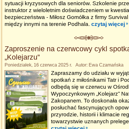
sytuacji kryzysowych dla seniorów. Szkolenie prz
instruktor z wieloletnim doświadczeniem w kwesti
bezpieczeństwa - Miłosz Gomółka z firmy Survival 
między innymi na terenie Podhala.
czytaj więcej
Zaproszenie na czerwcowy cykl spotk
„Kolejarzu”
Poniedziałek, 16 czerwca 2025 r. Autor: Ewa Czamańska
Zapraszamy do udziału w wyją
spotkań z miłośnikami Tatr i Po
odbędą się w czerwcu w Ośrod
Wypoczynkowym „Kolejarz” Nat
Zakopanem. To doskonała okaz
posłuchać fascynujących opowi
przyrodzie, historii i klimacie r
towarzystwie uznanych prelege
czytaj więcej