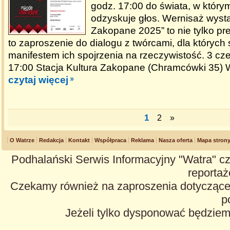
godz. 17:00 do świata, w który
odzyskuje głos. Wernisaż wyst
Zakopane 2025” to nie tylko pr
to zaproszenie do dialogu z twórcami, dla których 
manifestem ich spojrzenia na rzeczywistość. 3 c
17:00 Stacja Kultura Zakopane (Chramcówki 3
czytaj więcej
1
2
»
O Watrze
Redakcja
Kontakt
Współpraca
Reklama
Nasza oferta
Mapa stron
Podhalański Serwis Informacyjny "Watra" cz
reportaże
Czekamy również na zaproszenia dotyczące z
p
Jeżeli tylko dysponować będzie