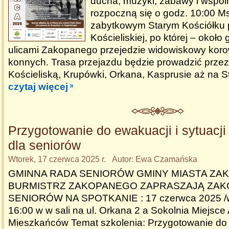
ducha, muzyki, zabawy i wspól
rozpoczną się o godz. 10:00 M
zabytkowym Starym Kościółku p
Kościeliskiej, po której – około
ulicami Zakopanego przejedzie widowiskowy kor
konnych. Trasa przejazdu będzie prowadzić przez 
Kościeliską, Krupówki, Orkana, Kasprusie aż na S
czytaj więcej
Przygotowanie do ewakuacji i sytuacj
dla seniorów
Wtorek, 17 czerwca 2025 r. Autor: Ewa Czamańska
GMINNA RADA SENIORÓW GMINY MIASTA ZAK
BURMISTRZ ZAKOPANEGO ZAPRASZAJĄ ZAK
SENIORÓW NA SPOTKANIE : 17 czerwca 2025 /wt
16:00 w w sali na ul. Orkana 2 a Sokolnia Miejsce
Mieszkańców Temat szkolenia: Przygotowanie do 