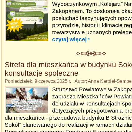
Wypoczynkowym „Kolejarz” Nat
Zakopanem. To doskonała okaz
posłuchać fascynujących opowi
przyrodzie, historii i klimacie r
towarzystwie uznanych prelege
czytaj więcej
Strefa dla mieszkańca w budynku Soko
konsultacje społeczne
Poniedziałek, 9 czerwca 2025 r. Autor: Anna Karpiel-Semb
Starostwo Powiatowe w Zakop
zaprasza Mieszkańców Powiatu
do udziału w konsultacjach sp
dotyczących przygotowania proj
dla mieszkańca - przebudowa budynku B Strażnicy
Sokół” planowanego do realizacji w ramach działan
Rewitalizacja programu Fundusze Europejskie dla