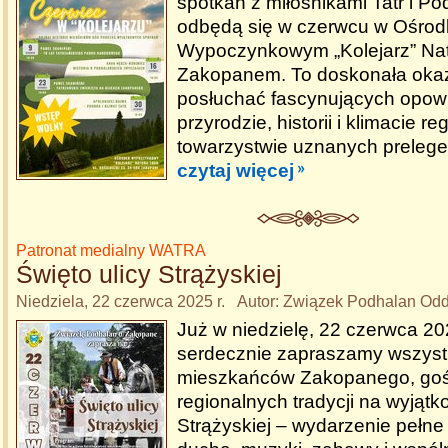
spotkań z miłośnikami Tatr i Po
odbędą się w czerwcu w Ośrod
Wypoczynkowym „Kolejarz” Nat
Zakopanem. To doskonała okaz
posłuchać fascynujących opowi
przyrodzie, historii i klimacie r
towarzystwie uznanych prelege
czytaj więcej
Patronat medialny WATRA
Święto ulicy Strążyskiej
Niedziela, 22 czerwca 2025 r. Autor: Związek Podhalan Od
Już w niedzielę, 22 czerwca 20
serdecznie zapraszamy wszyst
mieszkańców Zakopanego, gośc
regionalnych tradycji na wyjątk
Strążyskiej – wydarzenie pełne