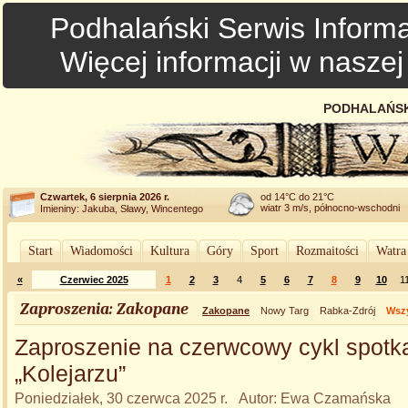
Podhalański Serwis Informa
Więcej informacji w nasze
PODHALAŃSK
Czwartek, 6 sierpnia 2026 r.
od 14°C do 21°C
wiatr 3 m/s, północno-wschodni
Imieniny: Jakuba, Sławy, Wincentego
Start
Wiadomości
Kultura
Góry
Sport
Rozmaitości
Watra
«
Czerwiec 2025
1
2
3
4
5
6
7
8
9
10
1
Zaproszenia: Zakopane
Zakopane
Nowy Targ
Rabka-Zdrój
Wszy
Zaproszenie na czerwcowy cykl spotk
„Kolejarzu”
Poniedziałek, 30 czerwca 2025 r. Autor: Ewa Czamańska