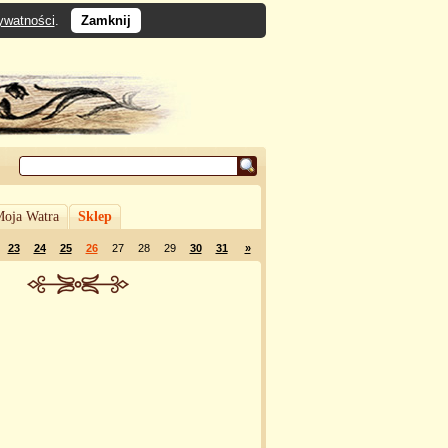
rywatności
.
Zamknij
oja Watra
Sklep
23
24
25
26
27
28
29
30
31
»