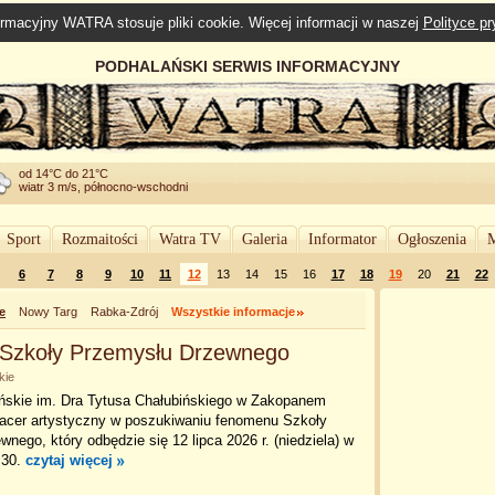
rmacyjny WATRA stosuje pliki cookie. Więcej informacji w naszej
Polityce p
PODHALAŃSKI SERWIS INFORMACYJNY
od 14°C do 21°C
wiatr 3 m/s, północno-wschodni
Sport
Rozmaitości
Watra TV
Galeria
Informator
Ogłoszenia
M
6
7
8
9
10
11
12
13
14
15
16
17
18
19
20
21
22
e
Nowy Targ
Rabka-Zdrój
Wszystkie informacje
 Szkoły Przemysłu Drzewnego
kie
skie im. Dra Tytusa Chałubińskiego w Zakopanem
acer artystyczny w poszukiwaniu fenomenu Szkoły
nego, który odbędzie się 12 lipca 2026 r. (niedziela) w
.30.
czytaj więcej