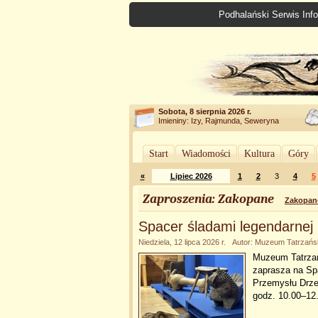
Podhalański Serwis Info
Sobota, 8 sierpnia 2026 r.
Imieniny: Izy, Rajmunda, Seweryna
Start
Wiadomości
Kultura
Góry
«
Lipiec 2026
1
2
3
4
5
Zaproszenia: Zakopane
Zakopan
Spacer śladami legendarnej
Niedziela, 12 lipca 2026 r. Autor: Muzeum Tatrzańs
Muzeum Tatrzań
zaprasza na Sp
Przemysłu Drzew
godz. 10.00–12