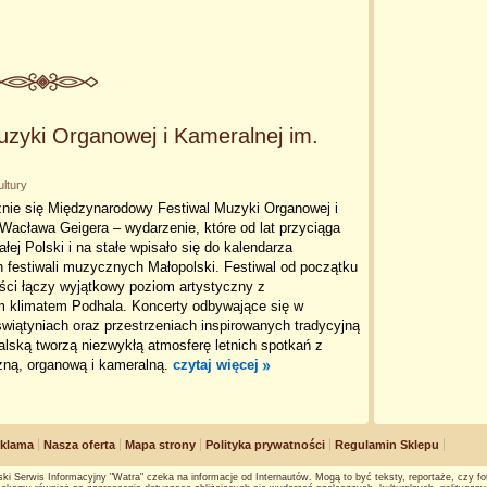
zyki Organowej i Kameralnej im.
ltury
znie się Międzynarodowy Festiwal Muzyki Organowej i
Wacława Geigera – wydarzenie, które od lat przyciąga
ej Polski i na stałe wpisało się do kalendarza
 festiwali muzycznych Małopolski. Festiwal od początku
ości łączy wyjątkowy poziom artystyczny z
m klimatem Podhala. Koncerty odbywające się w
wiątyniach oraz przestrzeniach inspirowanych tradycyjną
ralską tworzą niezwykłą atmosferę letnich spotkań z
ną, organową i kameralną.
czytaj więcej
klama
Nasza oferta
Mapa strony
Polityka prywatności
Regulamin Sklepu
ki Serwis Informacyjny "Watra" czeka na informacje od Internautów. Mogą to być teksty, reportaże, czy fot