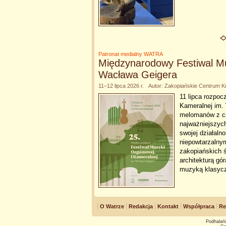
Patronat medialny WATRA
Międzynarodowy Festiwal Mu
Wacława Geigera
11–12 lipca 2026 r. Autor: Zakopiańskie Centrum Ku
11 lipca rozpoc
Kameralnej im. 
melomanów z cał
najważniejszych
swojej działaln
niepowtarzalny
zakopiańskich ś
architekturą gó
muzyką klasycz
O Watrze
Redakcja
Kontakt
Współpraca
Re
Podhalańs