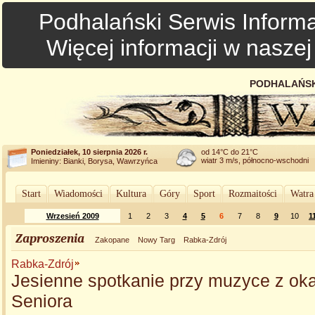
Podhalański Serwis Informa
Więcej informacji w nasze
PODHALAŃSK
Poniedziałek, 10 sierpnia 2026 r.
od 14°C do 21°C
wiatr 3 m/s, północno-wschodni
Imieniny: Bianki, Borysa, Wawrzyńca
Start
Wiadomości
Kultura
Góry
Sport
Rozmaitości
Watra
Wrzesień 2009
1
2
3
4
5
6
7
8
9
10
1
Zaproszenia
Zakopane
Nowy Targ
Rabka-Zdrój
Rabka-Zdrój
Jesienne spotkanie przy muzyce z oka
Seniora