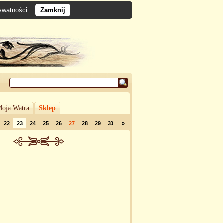
rywatności
.
Zamknij
oja Watra
Sklep
22
23
24
25
26
27
28
29
30
»