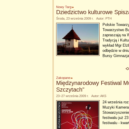
Nowy Targ
Dziedzictwo kulturowe Spisz
Środa, 23 września 2009 r. Autor: PTH
Polskie Towarz
Towarzystwo Bu
zapraszają na W
Tradycją i Kult
wykład Mgr Elżb
odbędzie w dniu
Bursy Gimnazja
Zakopane
Międzynarodowy Festiwal M
Szczytach"
23–27 września 2009 r. Autor: AKS
24 września ro
Muzyki Kameral
Stowarzyszenie
festiwalu już 2
festiwalu - kw