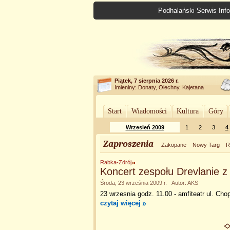
Podhalański Serwis Info
Piątek, 7 sierpnia 2026 r.
Imieniny: Donaty, Olechny, Kajetana
Start
Wiadomości
Kultura
Góry
Wrzesień 2009
1
2
3
4
Zaproszenia
Zakopane
Nowy Targ
R
Rabka-Zdrój
Koncert zespołu Drevlanie z
Środa, 23 września 2009 r. Autor: AKS
23 wrzesnia godz. 11.00 - amfiteatr ul. Cho
czytaj więcej