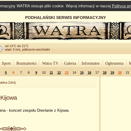
rmacyjny WATRA stosuje pliki cookie. Więcej informacji w naszej
Polityce p
PODHALAŃSKI SERWIS INFORMACYJNY
od 14°C do 21°C
wiatr 3 m/s, północno-wschodni
Sport
Rozmaitości
Watra TV
Galeria
Informator
Ogłoszenia
M
5
6
7
8
9
10
11
12
13
14
15
16
17
18
19
20
21
abka-Zdrój
 Kijowa
pina - koncert zespołu Drevlanie z Kijowa.