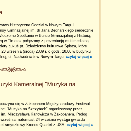
a
ystwo Historyczne Oddział w Nowym Targu i
rsy Gimnazjalnej im. dr Jana Bednarskiego serdecznie
ieczorne Spotkanie w Bursie Gimnazjalnej z Historią,
urą w Tle oraz połączony z prezentacją multimedialną
iety Łukuś pt. Dziedzictwo kulturowe Spisza, które
 23 września (środa) 2009 r. o godz. 18.00 w budynku
lnej, ul. Nadwodnia 5 w Nowym Targu.
czytaj więcej
uzyki Kameralnej "Muzyka na
zpoczyna się w Zakopanem Międzynarodowy Festiwal
nej "Muzyka na Szczytach" organizowany przez
 im. Mieczysława Karłowicza w Zakopanem. Prolog
3 września, natomiast 24 września wystąpi gwiazda
artet smyczkowy Kronos Quartet z USA.
czytaj więcej