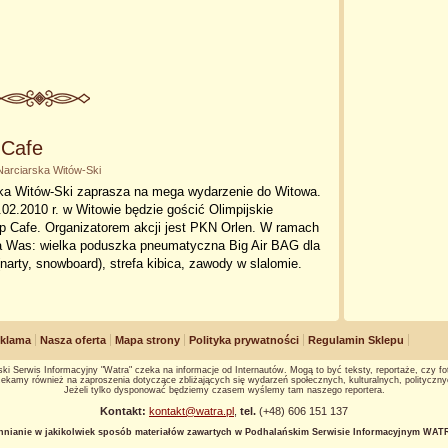
 Cafe
Narciarska Witów-Ski
ska Witów-Ski zaprasza na mega wydarzenie do Witowa.
02.2010 r. w Witowie będzie gościć Olimpijskie
p Cafe. Organizatorem akcji jest PKN Orlen. W ramach
na Was: wielka poduszka pneumatyczna Big Air BAG dla
(narty, snowboard), strefa kibica, zawody w slalomie.
klama
Nasza oferta
Mapa strony
Polityka prywatności
Regulamin Sklepu
ki Serwis Informacyjny "Watra" czeka na informacje od Internautów. Mogą to być teksty, reportaże, czy fot
ekamy również na zaproszenia dotyczące zbliżających się wydarzeń społecznych, kulturalnych, polityczny
Jeżeli tylko dysponować będziemy czasem wyślemy tam naszego reportera.
Kontakt:
kontakt@watra.pl
,
tel.
(+48) 606 151 137
hnianie w jakikolwiek sposób materiałów zawartych w Podhalańskim Serwisie Informacyjnym WATRA