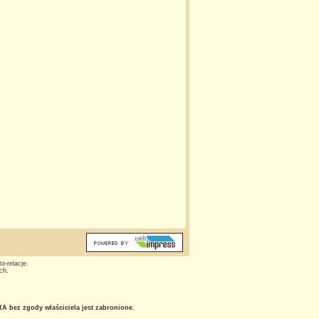
o-relacje.
ch.
 bez zgody właściciela jest zabronione.