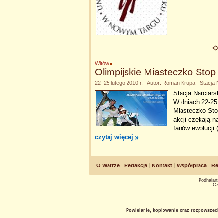
Witów
Olimpijskie Miasteczko Stop
22–25 lutego 2010 r. Autor: Roman Krupa - Stacja 
Stacja Narciar
W dniach 22-25.
Miasteczko Sto
akcji czekają 
fanów ewolucji 
czytaj więcej
O Watrze
Redakcja
Kontakt
Współpraca
Re
Podhalańs
Cz
Powielanie, kopiowanie oraz rozpowszec