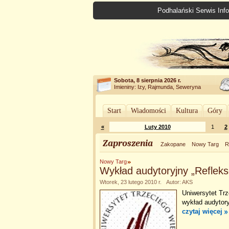
Podhalański Serwis Info
Sobota, 8 sierpnia 2026 r.
Imieniny: Izy, Rajmunda, Seweryna
Start
Wiadomości
Kultura
Góry
«
Luty 2010
1
2
Zaproszenia
Zakopane
Nowy Targ
R
Nowy Targ
Wykład audytoryjny „Refleks
Wtorek, 23 lutego 2010 r. Autor: AKS
Uniwersytet Tr
wykład audytory
czytaj więcej