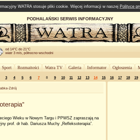
rmacyjny WATRA stosuje pliki cookie. Więcej informacji w naszej
Polityce p
PODHALAŃSKI SERWIS INFORMACYJNY
od 14°C do 21°C
wiatr 3 m/s, północno-wschodni
Sport
Rozmaitości
Watra TV
Galeria
Informator
Ogłoszenia
M
3
4
5
6
7
8
9
10
11
12
13
14
15
16
17
18
19
abka-Zdrój
oterapia”
zeciego Wieku w Nowym Targu i PPWSZ zapraszają na
jny prof. dr hab. Dariusza Muchy „Refleksoterapia”.