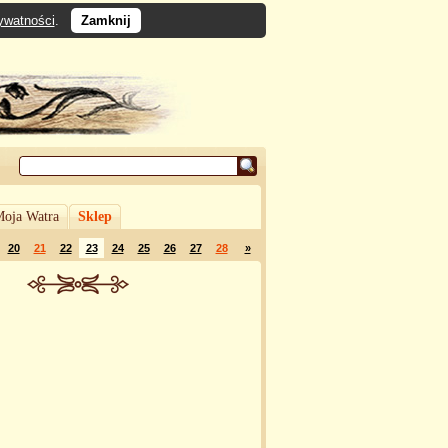
rywatności
.
Zamknij
oja Watra
Sklep
20
21
22
23
24
25
26
27
28
»