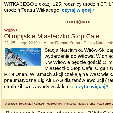
WITKACEGO z okazji 125. rocznicy urodzin ST. I. W
urodzin Teatru Witkacego.
czytaj więcej
Witów
Olimpijskie Miasteczko Stop Cafe
22–25 lutego 2010 r. Autor: Roman Krupa - Stacja Narciars
Stacja Narciarska Witów-Ski z
wydarzenie do Witowa. W dnia
r. w Witowie będzie gościć Olim
Miasteczko Stop Cafe. Organiza
PKN Orlen. W ramach akcji czekają na Was: wiel
pneumatyczna Big Air BAG dla fanów ewolucji (nar
strefa kibica, zawody w slalomie.
czytaj więcej
O Watrze
Redakcja
Kontakt
Współpraca
Reklama
Nasza oferta
Mapa stron