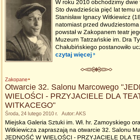
W roku 2010 obchodzimy dwie 
Sto dwadzieścia pięć lat temu ur
Stanisław Ignacy Witkiewicz (18
natomiast przed dwudziestoma 
powstał w Zakopanem teatr jego
Muzeum Tatrzańskie im. Dra Ty
Chałubińskiego postanowiło ucz
czytaj więcej
Zakopane
Otwarcie 32. Salonu Marcowego "J
WIELOŚCI - PRZYJACIELE DLA TEA
WITKACEGO"
Środa, 24 lutego 2010 r. Autor: AKS
Miejska Galeria Sztuki im. Wł. hr. Zamoyskiego oraz
Witkiewicza zapraszają na otwarcie 32. Salonu 
JEDNOŚĆ W WIELOŚCI - PRZYJACIELE DLA T