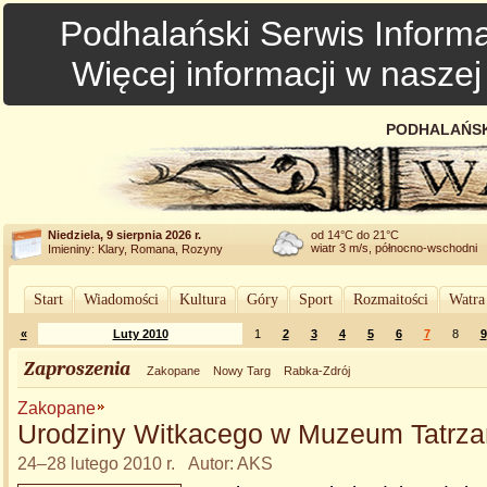
Podhalański Serwis Informa
Więcej informacji w nasze
PODHALAŃSK
Niedziela, 9 sierpnia 2026 r.
od 14°C do 21°C
wiatr 3 m/s, północno-wschodni
Imieniny: Klary, Romana, Rozyny
Start
Wiadomości
Kultura
Góry
Sport
Rozmaitości
Watra
«
Luty 2010
1
2
3
4
5
6
7
8
9
Zaproszenia
Zakopane
Nowy Targ
Rabka-Zdrój
Zakopane
Urodziny Witkacego w Muzeum Tatrz
24–28 lutego 2010 r. Autor: AKS