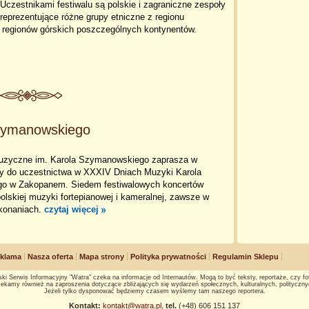
czestnikami festiwalu są polskie i zagraniczne zespoły
 reprezentujące różne grupy etniczne z regionu
z regionów górskich poszczególnych kontynentów.
zymanowskiego
uzyczne im. Karola Szymanowskiego zaprasza w
ry do uczestnictwa w XXXIV Dniach Muzyki Karola
o w Zakopanem. Siedem festiwalowych koncertów
polskiej muzyki fortepianowej i kameralnej, zawsze w
konaniach.
czytaj więcej
klama
Nasza oferta
Mapa strony
Polityka prywatności
Regulamin Sklepu
ki Serwis Informacyjny "Watra" czeka na informacje od Internautów. Mogą to być teksty, reportaże, czy fot
ekamy również na zaproszenia dotyczące zbliżających się wydarzeń społecznych, kulturalnych, polityczny
Jeżeli tylko dysponować będziemy czasem wyślemy tam naszego reportera.
Kontakt:
kontakt@watra.pl
,
tel.
(+48) 606 151 137