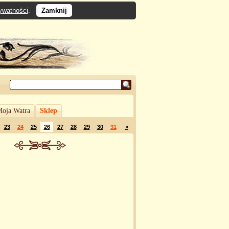
rywatności
.
Zamknij
oja Watra
Sklep
23
24
25
26
27
28
29
30
31
»