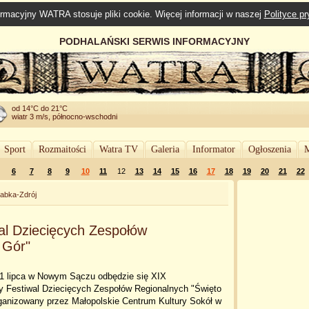
rmacyjny WATRA stosuje pliki cookie. Więcej informacji w naszej
Polityce p
PODHALAŃSKI SERWIS INFORMACYJNY
od 14°C do 21°C
wiatr 3 m/s, północno-wschodni
Sport
Rozmaitości
Watra TV
Galeria
Informator
Ogłoszenia
M
6
7
8
9
10
11
12
13
14
15
16
17
18
19
20
21
22
abka-Zdrój
l Dziecięcych Zespołów
 Gór"
31 lipca w Nowym Sączu odbędzie się XIX
 Festiwal Dziecięcych Zespołów Regionalnych "Święto
rganizowany przez Małopolskie Centrum Kultury Sokół w