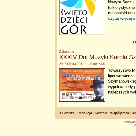
Nowym Sączu. U
folklorystyczne
małopolski ora
czytaj więcej
Zakopane
XXXIV Dni Muzyki Karola S
24–31 lipca 2011 r. Autor: AKS
Towarzystwo M
lipcowe wieczo
Szymanowskieg
wypełnią perły 
najlepszych wy
O Watrze
Redakcja
Kontakt
Współpraca
Re
Podhalańs
Cz