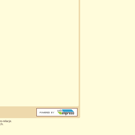
o-relacje.
ch.