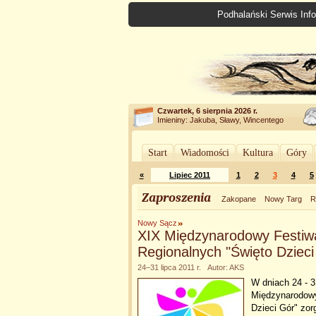
Podhalański Serwis Info
Czwartek, 6 sierpnia 2026 r.
Imieniny: Jakuba, Sławy, Wincentego
Start
Wiadomości
Kultura
Góry
«
Lipiec 2011
1
2
3
4
5
Zaproszenia
Zakopane
Nowy Targ
R
Nowy Sącz
XIX Międzynarodowy Festiwa
Regionalnych "Święto Dzieci
24–31 lipca 2011 r. Autor: AKS
W dniach 24 - 
Międzynarodowy
Dzieci Gór" zo