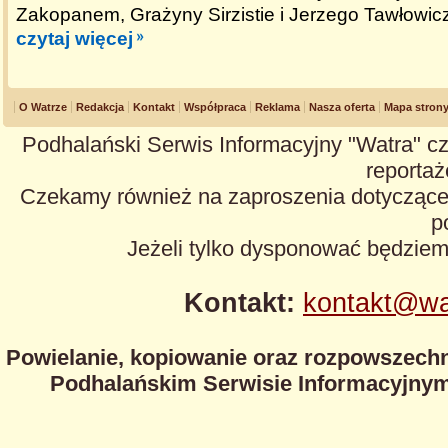
Zakopanem, Grażyny Sirzistie i Jerzego Tawłowic
czytaj więcej
O Watrze
Redakcja
Kontakt
Współpraca
Reklama
Nasza oferta
Mapa stron
Podhalański Serwis Informacyjny "Watra" cz
reportaże
Czekamy również na zaproszenia dotyczące z
p
Jeżeli tylko dysponować będzie
Kontakt:
kontakt@wa
Powielanie, kopiowanie oraz rozpowszechn
Podhalańskim Serwisie Informacyjnym