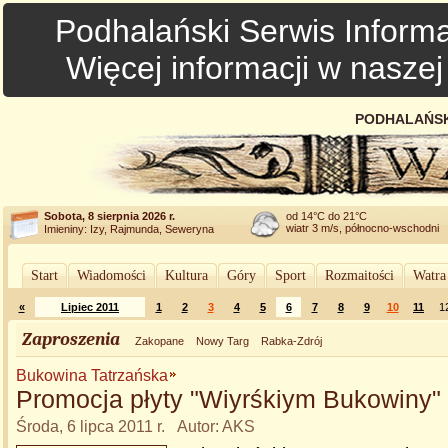
Podhalański Serwis Informa
Więcej informacji w nasze
PODHALAŃSK
Sobota, 8 sierpnia 2026 r.
od 14°C do 21°C
wiatr 3 m/s, północno-wschodni
Imieniny: Izy, Rajmunda, Seweryna
Start
Wiadomości
Kultura
Góry
Sport
Rozmaitości
Watra
«
Lipiec 2011
1
2
3
4
5
6
7
8
9
10
11
1
Zaproszenia
Zakopane
Nowy Targ
Rabka-Zdrój
Bukowina Tatrzańska
Promocja płyty "Wiyrśkiym Bukowiny"
Środa, 6 lipca 2011 r. Autor: AKS