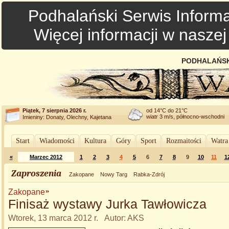
Podhalański Serwis Informa
Więcej informacji w nasze
PODHALAŃSK
Piątek, 7 sierpnia 2026 r.
od 14°C do 21°C
wiatr 3 m/s, północno-wschodni
Imieniny: Donaty, Olechny, Kajetana
Start
Wiadomości
Kultura
Góry
Sport
Rozmaitości
Watra
«
Marzec 2012
1
2
3
4
5
6
7
8
9
10
11
1
Zaproszenia
Zakopane
Nowy Targ
Rabka-Zdrój
Zakopane
Finisaż wystawy Jurka Tawłowicza
Wtorek, 13 marca 2012 r. Autor: AKS