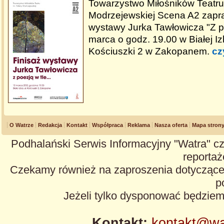
Towarzystwo Miłośników Teatru 
Modrzejewskiej Scena A2 zapra
wystawy Jurka Tawłowicza "Z poe
marca o godz. 19.00 w Białej Izb
Kościuszki 2 w Zakopanem.
cz
O Watrze
Redakcja
Kontakt
Współpraca
Reklama
Nasza oferta
Mapa stron
Podhalański Serwis Informacyjny "Watra" cz
reportaże
Czekamy również na zaproszenia dotyczące z
p
Jeżeli tylko dysponować będzie
Kontakt:
kontakt@wa