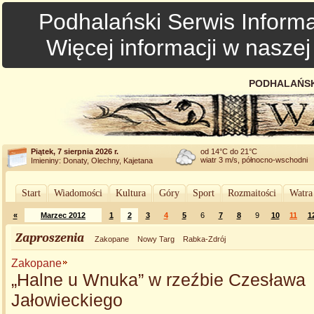
Podhalański Serwis Informa
Więcej informacji w nasze
PODHALAŃSK
Piątek, 7 sierpnia 2026 r.
od 14°C do 21°C
wiatr 3 m/s, północno-wschodni
Imieniny: Donaty, Olechny, Kajetana
Start
Wiadomości
Kultura
Góry
Sport
Rozmaitości
Watra
«
Marzec 2012
1
2
3
4
5
6
7
8
9
10
11
1
Zaproszenia
Zakopane
Nowy Targ
Rabka-Zdrój
Zakopane
„Halne u Wnuka” w rzeźbie Czesława
Jałowieckiego