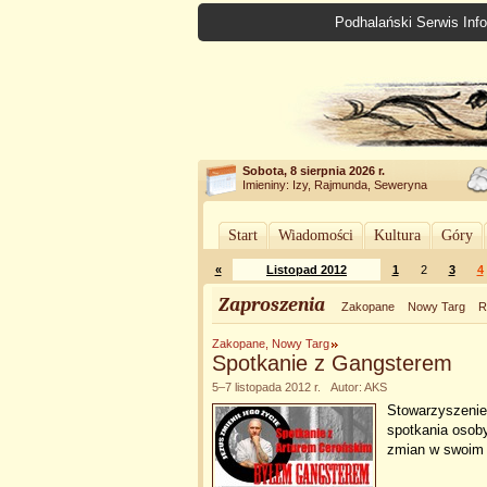
Podhalański Serwis Info
Sobota, 8 sierpnia 2026 r.
Imieniny: Izy, Rajmunda, Seweryna
Start
Wiadomości
Kultura
Góry
«
Listopad 2012
1
2
3
4
Zaproszenia
Zakopane
Nowy Targ
R
Zakopane, Nowy Targ
Spotkanie z Gangsterem
5–7 listopada 2012 r. Autor: AKS
Stowarzyszenie
spotkania osoby
zmian w swoim