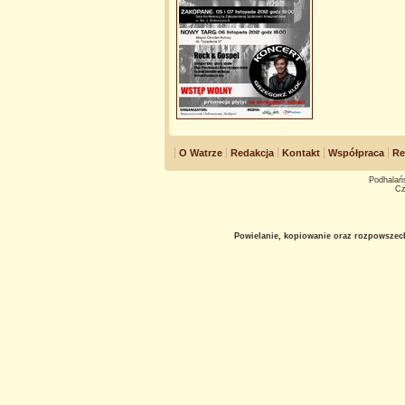
O Watrze
Redakcja
Kontakt
Współpraca
Re
Podhalańs
Cz
Powielanie, kopiowanie oraz rozpowszec