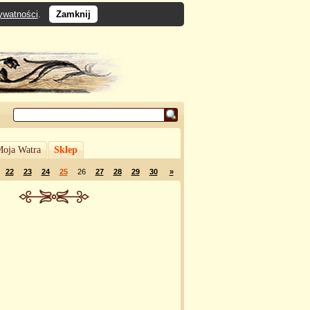
rywatności
.
Zamknij
oja Watra
Sklep
22
23
24
25
26
27
28
29
30
»