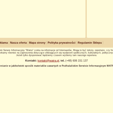
klama
Nasza oferta
Mapa strony
Polityka prywatności
Regulamin Sklepu
ki Serwis Informacyjny "Watra" czeka na informacje od Internautów. Mogą to być teksty, reportaże, czy fot
ekamy również na zaproszenia dotyczące zbliżających się wydarzeń społecznych, kulturalnych, polityczny
Jeżeli tylko dysponować będziemy czasem wyślemy tam naszego reportera.
Kontakt:
kontakt@watra.pl
,
tel.
(+48) 606 151 137
hnianie w jakikolwiek sposób materiałów zawartych w Podhalańskim Serwisie Informacyjnym WATRA