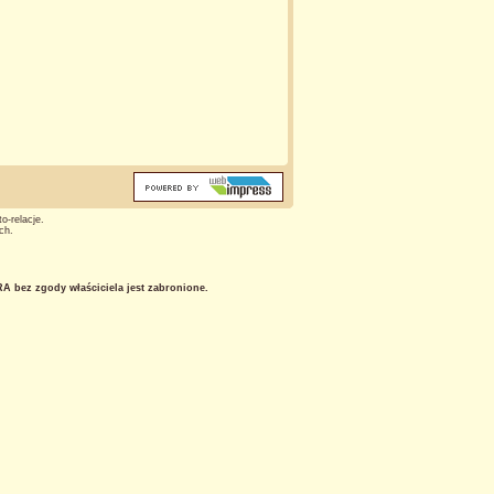
o-relacje.
ch.
 bez zgody właściciela jest zabronione.