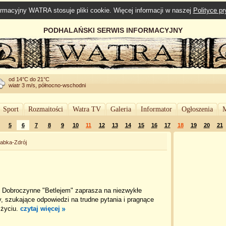
rmacyjny WATRA stosuje pliki cookie. Więcej informacji w naszej
Polityce p
PODHALAŃSKI SERWIS INFORMACYJNY
od 14°C do 21°C
wiatr 3 m/s, północno-wschodni
Sport
Rozmaitości
Watra TV
Galeria
Informator
Ogłoszenia
M
5
6
7
8
9
10
11
12
13
14
15
16
17
18
19
20
21
abka-Zdrój
 Dobroczynne "Betlejem" zaprasza na niezwykłe
, szukające odpowiedzi na trudne pytania i pragnące
 życiu.
czytaj więcej