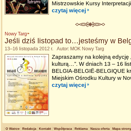
Mistrzowskie Kursy Interpretacj
czytaj więcej
Nowy Targ
Jeśli dziś listopad to…jesteśmy w Belg
13–16 listopada 2012 r. Autor: MOK Nowy Targ
Zapraszamy na kolejną edycję 
kulturą…”. W dniach 13 – 16 lis
BELGIA-BELGIË-BELGIQUE kró
Miejskim Ośrodku Kultury w N
czytaj więcej
O Watrze
Redakcja
Kontakt
Współpraca
Reklama
Nasza oferta
Mapa stron