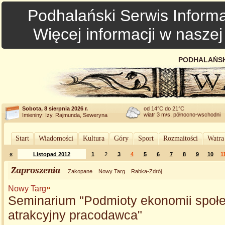
Podhalański Serwis Informa
Więcej informacji w nasze
PODHALAŃSK
Sobota, 8 sierpnia 2026 r.
od 14°C do 21°C
wiatr 3 m/s, północno-wschodni
Imieniny: Izy, Rajmunda, Seweryna
Start
Wiadomości
Kultura
Góry
Sport
Rozmaitości
Watra
«
Listopad 2012
1
2
3
4
5
6
7
8
9
10
1
Zaproszenia
Zakopane
Nowy Targ
Rabka-Zdrój
Nowy Targ
Seminarium "Podmioty ekonomii społe
atrakcyjny pracodawca"