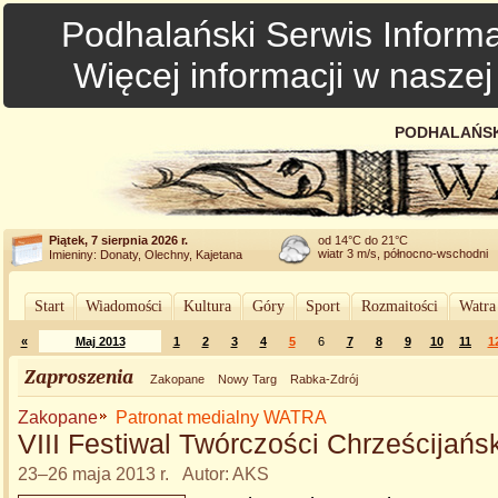
Podhalański Serwis Informa
Więcej informacji w nasze
PODHALAŃSK
Piątek, 7 sierpnia 2026 r.
od 14°C do 21°C
wiatr 3 m/s, północno-wschodni
Imieniny: Donaty, Olechny, Kajetana
Start
Wiadomości
Kultura
Góry
Sport
Rozmaitości
Watra
«
Maj 2013
1
2
3
4
5
6
7
8
9
10
11
1
Zaproszenia
Zakopane
Nowy Targ
Rabka-Zdrój
Zakopane
Patronat medialny WATRA
VIII Festiwal Twórczości Chrześcijańsk
23–26 maja 2013 r. Autor: AKS