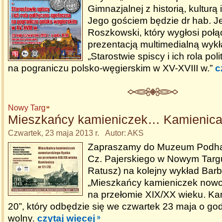
Gimnazjalnej z historią, kulturą i
Jego gościem będzie dr hab. J
Roszkowski, który wygłosi połą
prezentacją multimedialną wyk
„Starostwie spiscy i ich rola po
na pograniczu polsko-węgierskim w XV-XVIII w.”
c
Nowy Targ
Mieszkańcy kamieniczek… Kamienica 
Czwartek, 23 maja 2013 r. Autor: AKS
Zapraszamy do Muzeum Podhal
Cz. Pajerskiego w Nowym Targ
Ratusz) na kolejny wykład Barb
„Mieszkańcy kamieniczek nowo
na przełomie XIX/XX wieku. Kam
20”, który odbędzie się we czwartek 23 maja o go
wolny.
czytaj więcej