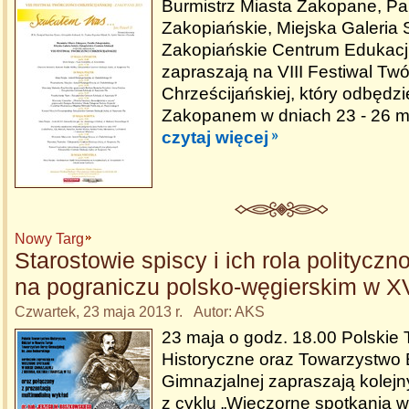
Burmistrz Miasta Zakopane, Par
Zakopiańskie, Miejska Galeria S
Zakopiańskie Centrum Edukacj
zapraszają na VIII Festiwal Tw
Chrześcijańskiej, który odbędzi
Zakopanem w dniach 23 - 26 m
czytaj więcej
Nowy Targ
Starostowie spiscy i ich rola politycz
na pograniczu polsko-węgierskim w XV
Czwartek, 23 maja 2013 r. Autor: AKS
23 maja o godz. 18.00 Polskie
Historyczne oraz Towarzystwo 
Gimnazjalnej zapraszają kolejn
z cyklu „Wieczorne spotkania w