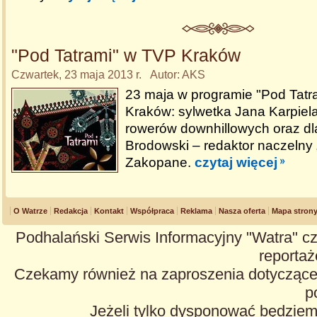
"Pod Tatrami" w TVP Kraków
Czwartek, 23 maja 2013 r. Autor: AKS
23 maja w programie "Pod Tatr
Kraków: sylwetka Jana Karpiela
rowerów downhillowych oraz d
Brodowski – redaktor naczelny 
Zakopane.
czytaj więcej
O Watrze
Redakcja
Kontakt
Współpraca
Reklama
Nasza oferta
Mapa stron
Podhalański Serwis Informacyjny "Watra" cz
reportaże
Czekamy również na zaproszenia dotyczące z
p
Jeżeli tylko dysponować będzie