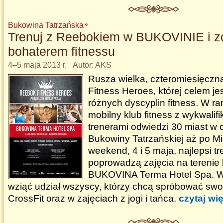
Bukowina Tatrzańska
Trenuj z Reebokiem w BUKOVINIE i z
bohaterem fitnessu
4–5 maja 2013 r. Autor: AKS
Rusza wielka, czteromiesięczn
Fitness Heroes, której celem je
różnych dyscyplin fitness. W r
mobilny klub fitness z wykwali
trenerami odwiedzi 30 miast w 
Bukowiny Tatrzańskiej aż po M
weekend, 4 i 5 maja, najlepsi t
poprowadzą zajęcia na terenie
BUKOVINA Terma Hotel Spa. 
wziąć udział wszyscy, którzy chcą spróbować swoi
CrossFit oraz w zajęciach z jogi i tańca.
czytaj wi