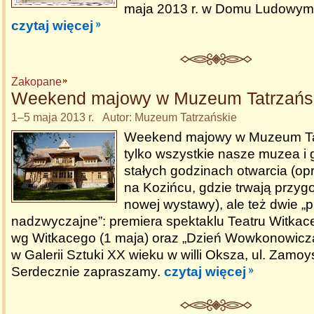
maja 2013 r. w Domu Ludowym 
czytaj więcej
Zakopane
Weekend majowy w Muzeum Tatrzańs
1–5 maja 2013 r. Autor: Muzeum Tatrzańskie
Weekend majowy w Muzeum Tat
tylko wszystkie nasze muzea i 
stałych godzinach otwarcia (opr
na Kozińcu, gdzie trwają przyg
nowej wystawy), ale też dwie „
nadzwyczajne”: premiera spektaklu Teatru Witkac
wg Witkacego (1 maja) oraz „Dzień Wowkonowicza
w Galerii Sztuki XX wieku w willi Oksza, ul. Zamoy
Serdecznie zapraszamy.
czytaj więcej