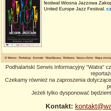
festiwal Wiosna Jazzowa Zako
United Europe Jazz Festival.
cz
O Watrze
Redakcja
Kontakt
Współpraca
Reklama
Nasza oferta
Mapa stron
Podhalański Serwis Informacyjny "Watra" cz
reportaże
Czekamy również na zaproszenia dotyczące z
p
Jeżeli tylko dysponować będzie
Kontakt:
kontakt@wa