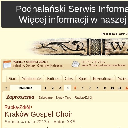
Podhalański Serwis Informa
Więcej informacji w nasze
PODHALAŃSK
Piątek, 7 sierpnia 2026 r.
od 14°C do 21°C
wiatr 3 m/s, północno-wschodni
Imieniny: Donaty, Olechny, Kajetana
Start
Wiadomości
Kultura
Góry
Sport
Rozmaitości
Watra
«
Maj 2013
1
2
3
4
5
6
7
8
9
10
11
1
Zaproszenia
Zakopane
Nowy Targ
Rabka-Zdrój
Rabka-Zdrój
Kraków Gospel Choir
Sobota, 4 maja 2013 r. Autor: AKS